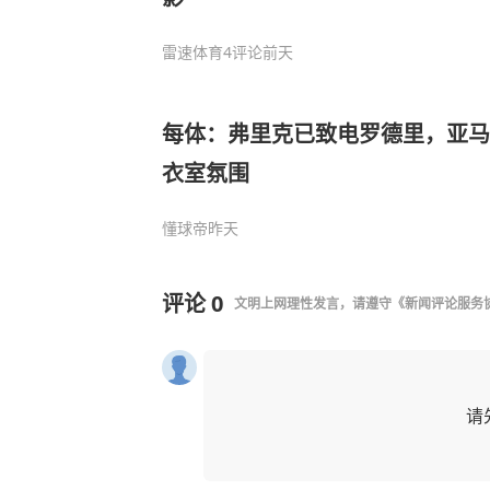
雷速体育
4评论
前天
每体：弗里克已致电罗德里，亚马
衣室氛围
懂球帝
昨天
评论
0
文明上网理性发言，请遵守
《新闻评论服务
请