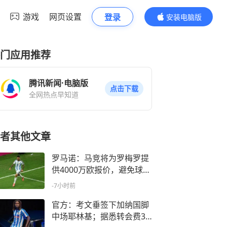
游戏
网页设置
登录
安装电脑版
内容更精彩
门应用推荐
腾讯新闻·电脑版
点击下载
全网热点早知道
者其他文章
罗马诺：马竞将为罗梅罗提
供4000万欧报价，避免球员
被截胡
-7小时前
官方：考文垂签下加纳国脚
中场耶林基；据悉转会费30