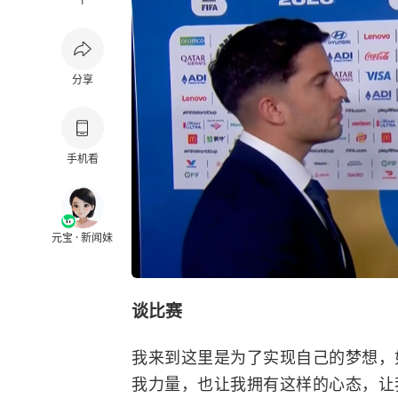
1
分享
手机看
元宝 · 新闻妹
谈比赛
我来到这里是为了实现自己的梦想，
我力量，也让我拥有这样的心态，让