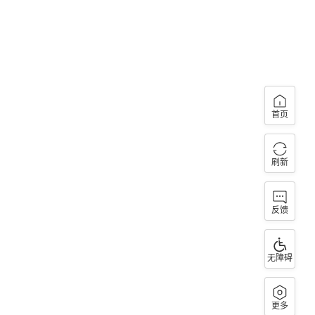
首页
刷新
反馈
无障碍
更多