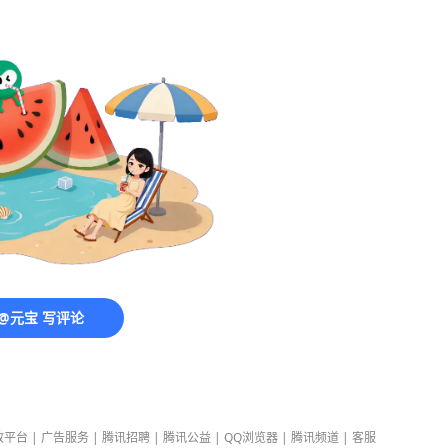
@元宝 写评论
放平台
|
广告服务
|
腾讯招聘
|
腾讯公益
|
QQ浏览器
|
腾讯频道
|
客服