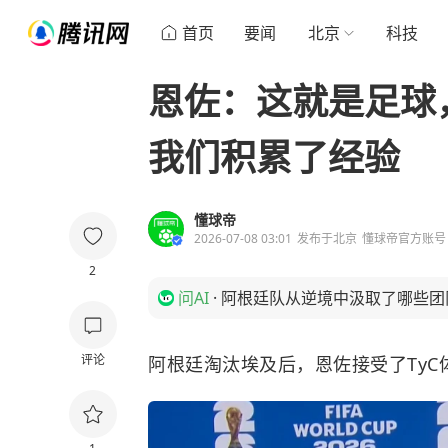
首页
要闻
北京
科技
恩佐：这就是足球
我们积累了经验
懂球帝
2026-07-08 03:01
发布于
北京
懂球帝官方账号
2
问AI
·
阿根廷队从逆境中汲取了哪些团
评论
阿根廷淘汰埃及后，恩佐接受了TyC