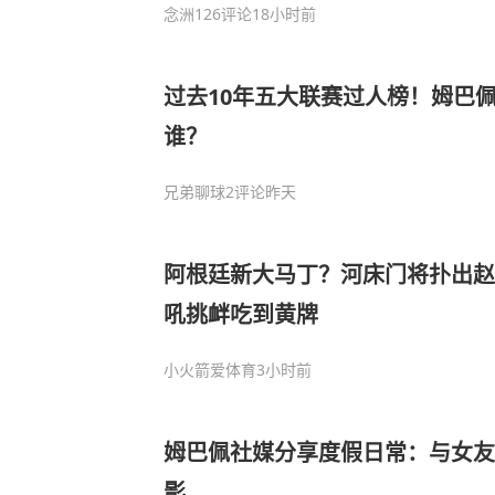
念洲
126评论
18小时前
过去10年五大联赛过人榜！姆巴
谁？
兄弟聊球
2评论
昨天
阿根廷新大马丁？河床门将扑出赵
吼挑衅吃到黄牌
小火箭爱体育
3小时前
姆巴佩社媒分享度假日常：与女友
影