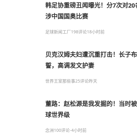
韩足协重磅丑闻曝光！分7次对2
涉中国国奥比赛
足球新闻工厂
198评论
18小时前
贝克汉姆夫妇遭沉重打击！长子布
誓，高调发文护妻
世界王室那些事
25评论
昨天
董路：赵松源是我发掘的！当时被
球世界级
念洲
100评论
-4小时前