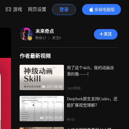
游戏
网页设置
登录
安装电脑版
内容更精彩
未来奇点
关注
粉丝
13
|
关注
0
作者最新视频
用了这个skill，我的动画丝
滑的像——！
213
|
00:48
14小时前
DeepSeek原生支持Codex，还
能扩展视觉理解？
3570
|
01:33
08-02