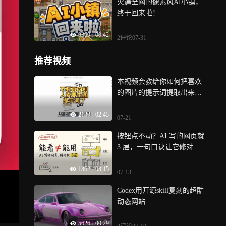
火遍全网的像素风AI小镇，
终于回来啦！
9369
|
00:42
2评论
07-31
推荐视频
本视频会教给你如何把喜欢
的图片的提示词提取出来，
用来生图
2139
|
02:45
07-21
按钮点不动？AI 写的网页就
3 层，一句口诀让它修对地
方
1362
|
03:15
07-13
Codex用开源skill复刻的超酷
动态网站
5626
|
00:29