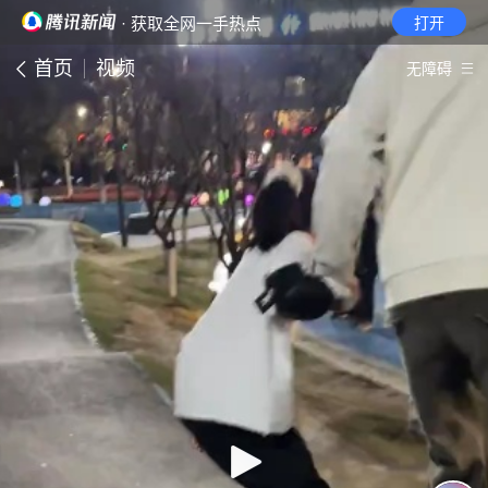
· 获取全网一手热点
打开
首页
视频
无障碍