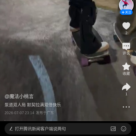
关注
2
评论
收藏
1
@
魔法小桃言
泵道双人局 默契拉满双倍快乐
2026-07-07 23:14
发布于
广东
打开
腾讯新闻客户端说两句