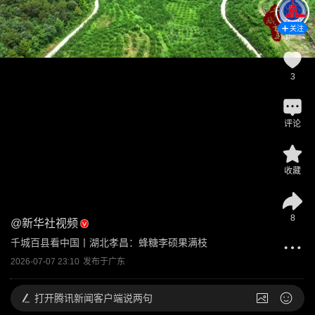
关注
3
评论
收藏
8
@
新华社视频
千城百县看中国丨湖北孝昌：蜂糖李硕果满枝
2026-07-07 23:10
发布于
广东
打开
腾讯新闻客户端说两句