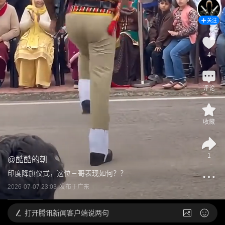
关注
4
评论
收藏
1
@
酷酷的朝
印度降旗仪式，这位三哥表现如何？？
2026-07-07 23:03
发布于
广东
打开
腾讯新闻客户端说两句