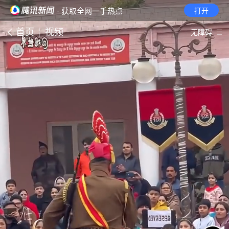
· 获取全网一手热点
打开
首页
视频
无障碍