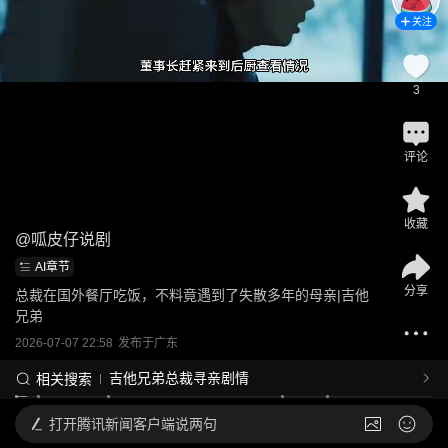
关注
3
评论
收藏
@
呱皮仔说剧
AI章节
分享
总裁在国外餐厅吃饭，不料竟遇到了失散多年的母亲|吉他
兄弟
2026-07-07 22:58
发布于
广东
吉他兄弟总裁寻亲剧情
相关搜索
打开
腾讯新闻客户端说两句