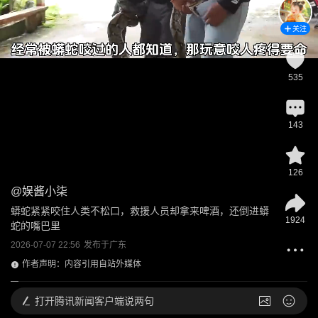
关注
535
143
126
@
娱酱小柒
蟒蛇紧紧咬住人类不松口，救援人员却拿来啤酒，还倒进蟒
1924
蛇的嘴巴里
2026-07-07 22:56
发布于
广东
作者声明：内容引用自站外媒体
打开
腾讯新闻客户端说两句