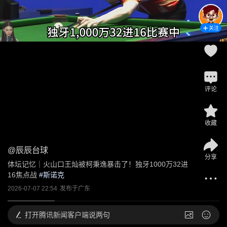
关注
评论
收藏
@
辰辰台球
分享
体坛记忆｜火山口王灿被柯秉逸暴击了！独牙1000万32进
16焦点战
 #
斯诺克
2026-07-07 22:54
发布于
广东
打开
腾讯新闻客户端说两句