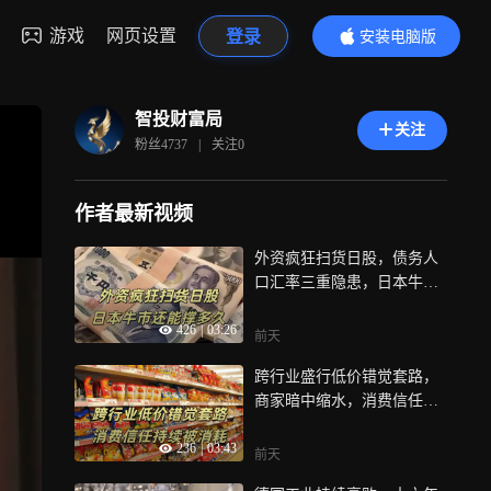
游戏
网页设置
登录
安装电脑版
内容更精彩
智投财富局
关注
粉丝
4737
|
关注
0
作者最新视频
外资疯狂扫货日股，债务人
口汇率三重隐患，日本牛市
还能撑多久
426
|
03:26
前天
跨行业盛行低价错觉套路，
商家暗中缩水，消费信任持
续被消耗
236
|
03:43
前天