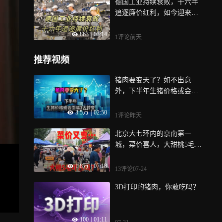
德国工业持续衰败，十六年
追逐廉价红利，如今迎来漫
长还债周期
863
|
03:14
1评论
前天
推荐视频
猪肉要变天了？如不出意
外，下半年生猪价格或会面
临3大转变
3.5万
|
02:50
1评论
昨天
北京大七环内的京南第一
城，菜价喜人，大甜桃5毛，
看今天菜价猪肉合适吗？
1.8万
|
07:18
13评论
07-24
3D打印的猪肉，你敢吃吗？
100
|
01:11