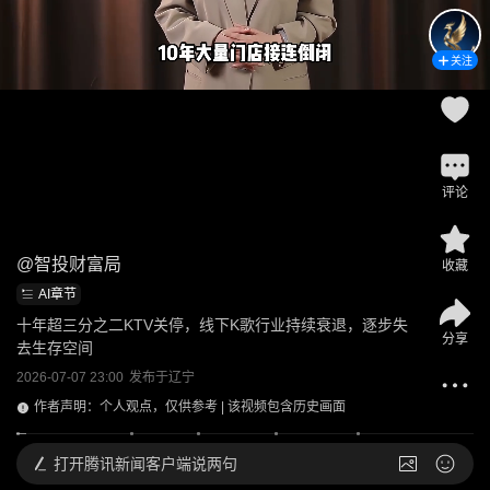
关注
评论
@
智投财富局
收藏
AI章节
十年超三分之二KTV关停，线下K歌行业持续衰退，逐步失
分享
去生存空间
2026-07-07 23:00
发布于
辽宁
作者声明：个人观点，仅供参考 | 该视频包含历史画面
打开
腾讯新闻客户端说两句