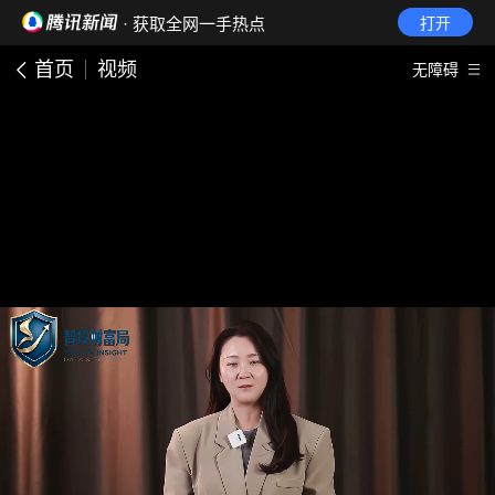
· 获取全网一手热点
打开
首页
视频
无障碍