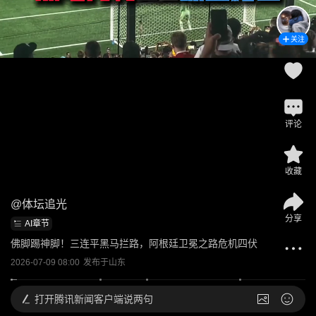
关注
评论
收藏
@
体坛追光
分享
AI章节
佛脚踢神脚！三连平黑马拦路，阿根廷卫冕之路危机四伏
2026-07-09 08:00
发布于
山东
打开
腾讯新闻客户端说两句