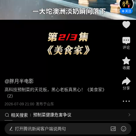
关注
评论
收藏
@
胖月半电影
分享
高科技预制菜的天花板，黑心老板真黑心！《美食家》
（2）
2026-07-09 21:00
发布于
山东
预制菜健康危害争议
相关搜索
打开
腾讯新闻客户端说两句