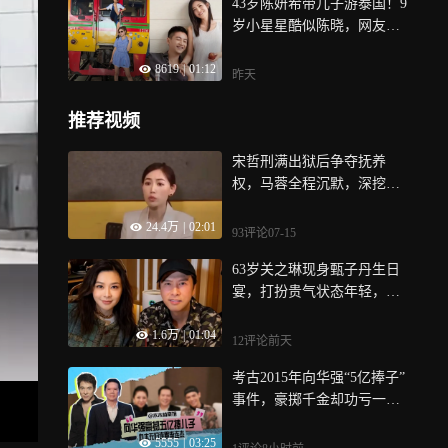
43岁陈妍希带儿子游泰国！9
岁小星星酷似陈晓，网友：
爸爸去哪了？
8619
|
01:12
昨天
推荐视频
宋哲刑满出狱后争夺抚养
权，马蓉全程沉默，深挖当
年宝强风波背后诸多疑点
24.4万
|
02:01
93评论
07-15
63岁关之琳现身甄子丹生日
宴，打扮贵气状态年轻，皮
肤紧致像33岁
1.6万
|
01:04
12评论
前天
考古2015年向华强“5亿捧子”
事件，豪掷千金却功亏一
篑，还把李连杰拉下了水|贵
5555
|
03:25
圈往事