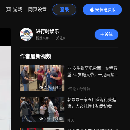
游戏
网页设置
登录
安装电脑版
内容更精彩
进行时娱乐
关注
粉丝
4684
|
关注
0
作者最新视频
77 岁牛群罕见露面！专程看
望 84 岁施大爷，一见面紧紧
相拥红了眼眶
2.0万
|
01:14
2评论
39分钟前
郭晶晶一家五口香港街头逛
街，大女儿捧书边走边看，7
岁小女儿蹦蹦跳跳超活泼
1.8万
|
01:06
昨天