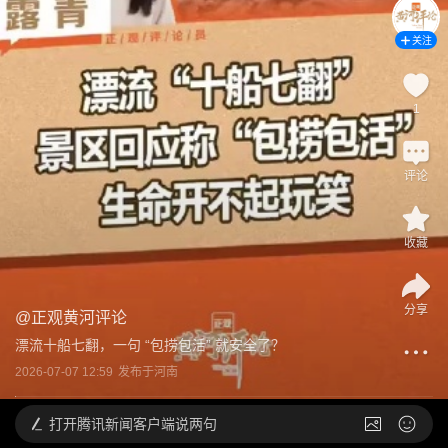
关注
1
评论
收藏
分享
@
正观黄河评论
漂流十船七翻，一句 “包捞包活” 就安全了？
2026-07-07 12:59
发布于
河南
打开
腾讯新闻客户端说两句