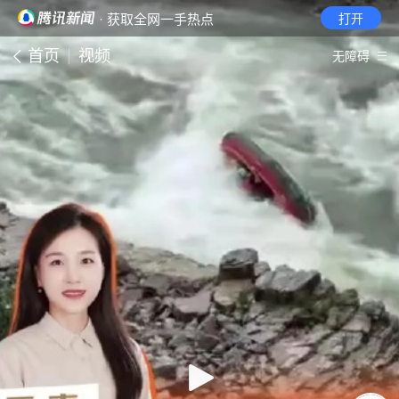
· 获取全网一手热点
打开
首页
视频
无障碍