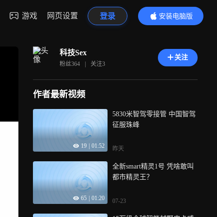
游戏
网页设置
登录
安装电脑版
内容更精彩
科技Sex
关注
粉丝
364
|
关注
3
作者最新视频
5830米智驾零接管 中国智驾
征服珠峰
19
|
01:52
昨天
全新smart精灵1号 凭啥敢叫
都市精灵王？
65
|
01:20
07-23