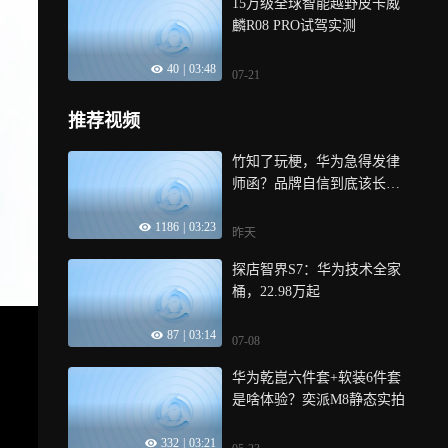
15万级全球智能越野皮卡威
麟R08 PRO试驾实测
40
|
03:48
07-21
推荐视频
竹知了玩梗，华为急得发律
师函？品牌自信到底该长啥
样
1186
|
03:23
昨天
探店智界S7：华为技术全家
桶，22.98万起
87
|
03:14
07-08
华为乾崑六件套+软装6件套
是啥体验？奕派M8静态实拍
332
|
03:21