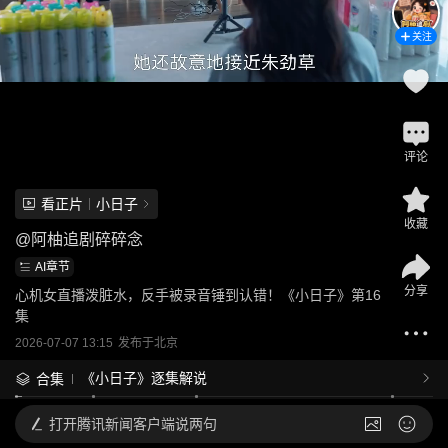
关注
评论
看正片
小日子
收藏
@
阿柚追剧碎碎念
AI章节
分享
心机女直播泼脏水，反手被录音锤到认错！《小日子》第16
集
2026-07-07 13:15
发布于
北京
《小日子》逐集解说
合集
打开
腾讯新闻客户端说两句