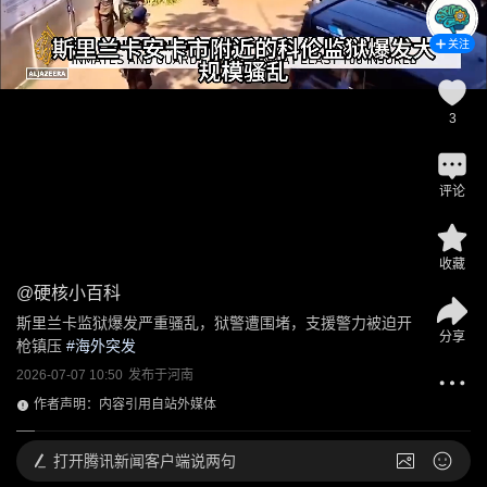
关注
3
评论
收藏
@
硬核小百科
斯里兰卡监狱爆发严重骚乱，狱警遭围堵，支援警力被迫开
分享
枪镇压
 #
海外突发
2026-07-07 10:50
发布于
河南
作者声明：内容引用自站外媒体
打开
腾讯新闻客户端说两句