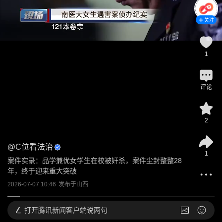
关注
1
评论
2
@
C位看法治
1
案件实录：品学兼优女学生在校被奸杀，案件尘封整整28
年，终于迎来重大突破
2026-07-07 10:46
发布于
山西
打开
腾讯新闻客户端说两句