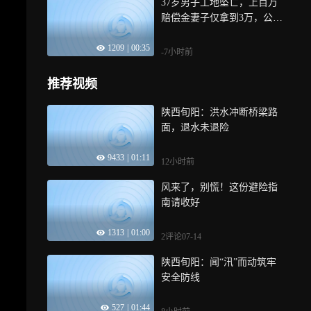
37岁男子工地坠亡，上百万
赔偿金妻子仅拿到3万，公公
辩称“替儿还了外债”
1209
|
00:35
-7小时前
推荐视频
陕西旬阳：洪水冲断桥梁路
面，退水未退险
9433
|
01:11
12小时前
风来了，别慌！这份避险指
南请收好
1313
|
01:00
2评论
07-14
陕西旬阳：闻“汛”而动筑牢
安全防线
527
|
01:44