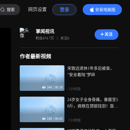
网页设置
登录
搜索
安装电脑版
内容更精彩
掌闻视讯
关注
粉丝
474.7万
|
关注
0
作者最新视频
宋致远退休1年多后被查，
“安全着陆”梦碎
346
|
00:30
-7小时前
24岁女子全身骨痛，暴瘦至5
0斤，病根在颈部找到！医生
提醒
248
|
00:45
-7小时前