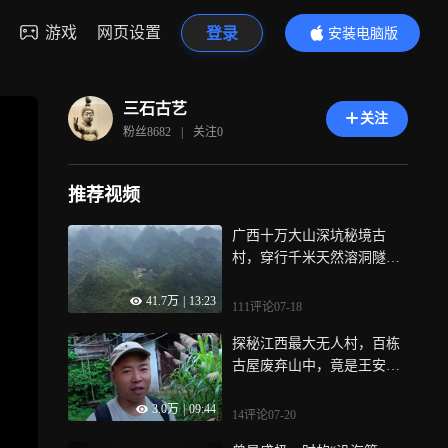
游戏
网页设置
登录
安装电脑版
内容更精彩
三石古艺
关注
粉丝
8682
|
关注
0
推荐视频
广西十万大山深坑秘境古
村，穿行千米天然溶洞隧道
方能相见，二十余户人家隐
41.7万
|
13:23
居数百年
111评论
07-18
探秘江西最大无人村，百栋
古屋废弃山中，竟是王安石
后人隐居地 曾经居住上千人
3.0万
|
09:44
的村庄，如今完全荒废藤蔓
14评论
07-20
满屋，这样的山水清幽之地