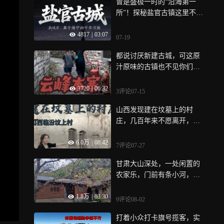
曾是盛极一时的“沿海第一
你会喜欢吗
所”！探秘盐官古镇这里不仅
有潮声，更有海神庙里的皇
4817
|
03:07
家气派
07-19
都说讨厌新建古城，可这原
汁原味的古镇也不见你们来
呀，贵州安顺 云峰本寨，吉
3720
|
06:32
尼斯收录的最大保存最完整
3评论
07-15
的明初屯堡建筑群
山西发现建在坟墓上的村
庄，几百年来不愿离开，这
是为何？
6.0万
|
08:42
7评论
07-27
甘肃大山深处，一处闲置的
农家乐，门前有条小河，这
么好的地方，可惜了
1.8万
|
03:30
9评论
08-02
打着小众打卡旗号揽客，实