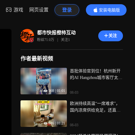
游戏
网页设置
登录
安装电脑版
内容更精彩
都市快报橙柿互动
关注
粉丝
71.0万
|
关注
1
作者最新视频
首批体验官到位！杭州新开
的AI Hangzhou城市客厅太会
玩了，搜索“文三Go”，在线
968
|
01:01
预约哦~
08-03
欧洲持续高温“一席难求”，
国内凉席供给充足，还直接
包邮到村， 竹席冰丝席豆豆
946
|
01:21
席，款式多到随便挑
08-03