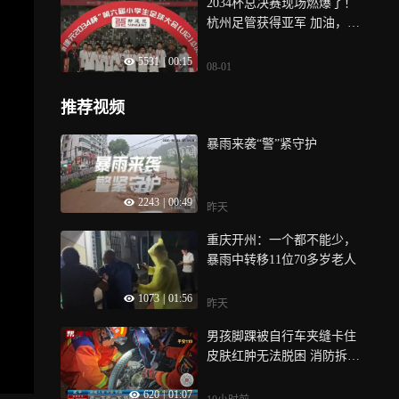
2034杯总决赛现场燃爆了！
杭州足管获得亚军 加油，中
国足球少年
5531
|
00:15
08-01
推荐视频
暴雨来袭“警”紧守护
2243
|
00:49
昨天
重庆开州：一个都不能少，
暴雨中转移11位70多岁老人
1073
|
01:56
昨天
男孩脚踝被自行车夹缝卡住
皮肤红肿无法脱困 消防拆卸
车架营救
620
|
01:07