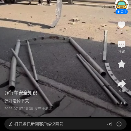
关注
1
评论
1
分享
@
行车安全知识
还好没掉下来
2026-07-07 10:38
发布于
湖北
打开
腾讯新闻客户端说两句