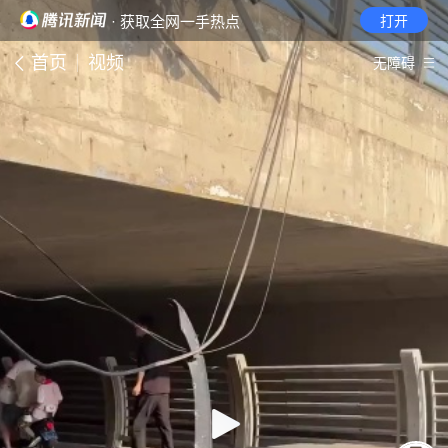
· 获取全网一手热点
打开
首页
视频
无障碍