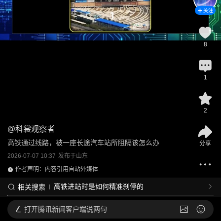
关注
8
1
2
@
科裳观察者
高铁通过线路，被一座长途汽车站所阻隔该怎么办
分享
2026-07-07 10:37
发布于
山东
作者声明：内容引用自站外媒体
高铁进站时是如何精准刹停的
相关搜索
打开
腾讯新闻客户端说两句