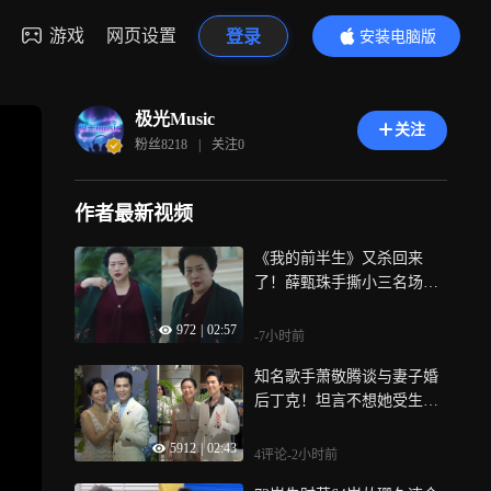
游戏
网页设置
登录
安装电脑版
内容更精彩
极光Music
关注
粉丝
8218
|
关注
0
作者最新视频
《我的前半生》又杀回来
了！薛甄珠手撕小三名场面
爆火出圈，全网争相模仿太
972
|
02:57
洗脑！
-7小时前
知名歌手萧敬腾谈与妻子婚
后丁克！坦言不想她受生育
苦，考虑领养真爱超越血
5912
|
02:43
缘！
4评论
-2小时前