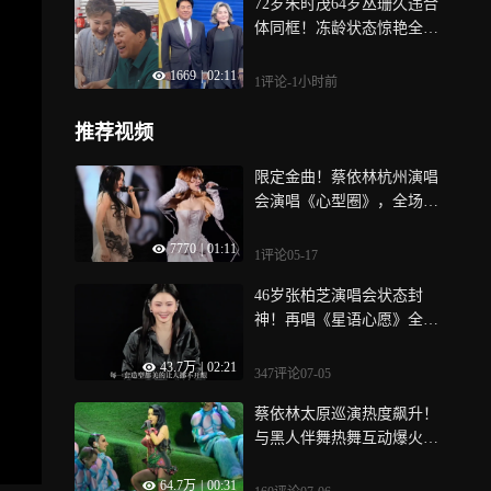
72岁朱时茂64岁丛珊久违合
体同框！冻龄状态惊艳全
网，经典台词重现梦回《牧
1669
|
02:11
马人》！
1评论
-1小时前
推荐视频
限定金曲！蔡依林杭州演唱
会演唱《心型圈》，全场大
合唱瞬间泪目了
7770
|
01:11
1评论
05-17
46岁张柏芝演唱会状态封
神！再唱《星语心愿》全开
麦稳如CD，这哪里像三个孩
43.7万
|
02:21
子的妈！
347评论
07-05
蔡依林太原巡演热度飙升！
与黑人伴舞热舞互动爆火，
中文功底引观众惊叹
64.7万
|
00:31