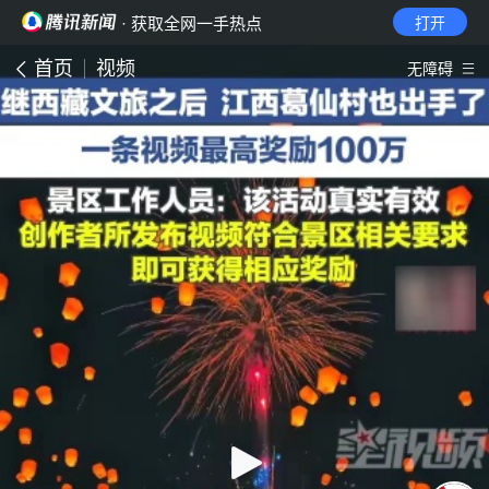
· 获取全网一手热点
打开
首页
视频
无障碍