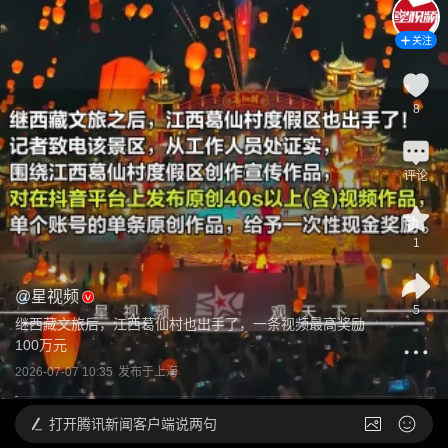
关注
8
评论
1
@
星视频
5
继西藏文旅后，江西葛仙村也出手了，一条视频最高奖励
100万元
2026-07-07 10:35
发布于
上海
打开
腾讯新闻客户端说两句