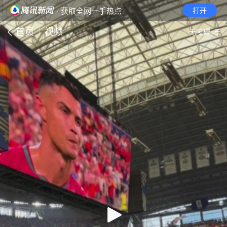
· 获取全网一手热点
打开
首页
视频
无障碍