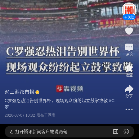
关注
评论
收藏
@
三湘都市报
分享
C罗强忍热泪告别世界杯，现场观众纷纷起立鼓掌致敬
 #
C
罗
2026-07-07 10:32
发布于
湖南
打开
腾讯新闻客户端说两句