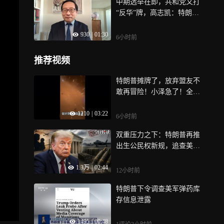
中期选举在即，共和党又打
“反华”牌，高志凯：特朗普
怎么说是一回事，说了以后
930
|
01:30
会不会变是另一回事，我们
6小时前
不能被表象迷惑
推荐视频
特朗普摊牌了，放弃盟友不
敢再冒险！小泽急了！全球
找拦截弹！
1210
|
03:22
6小时前
双重压力之下：特朗普再推
出生公民权新规，追查美军
弹药库存泄密事件
1.3万
|
02:44
12小时前
特朗普下令调查美军弹药库
存信息泄露
1495
|
00:48