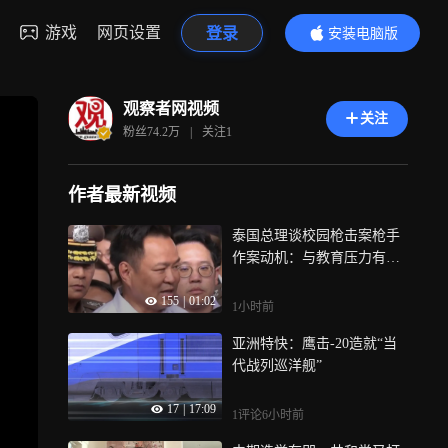
游戏
网页设置
登录
安装电脑版
内容更精彩
观察者网视频
关注
粉丝
74.2万
|
关注
1
作者最新视频
泰国总理谈校园枪击案枪手
作案动机：与教育压力有
关，他的祖母曾是教师，对
155
|
01:02
他很严格
1小时前
亚洲特快：鹰击-20造就“当
代战列巡洋舰”
17
|
17:09
1评论
6小时前