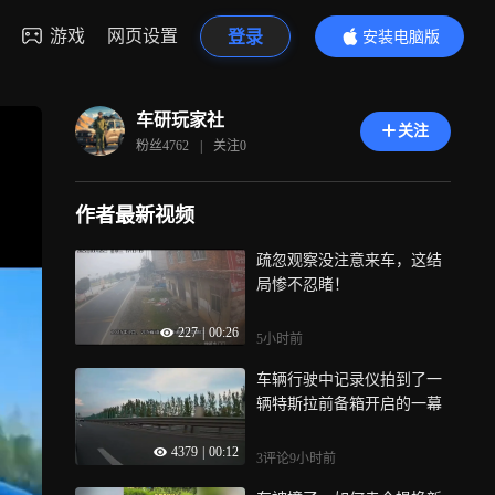
游戏
网页设置
登录
安装电脑版
内容更精彩
车研玩家社
关注
粉丝
4762
|
关注
0
作者最新视频
疏忽观察没注意来车，这结
局惨不忍睹！
227
|
00:26
5小时前
车辆行驶中记录仪拍到了一
辆特斯拉前备箱开启的一幕
4379
|
00:12
3评论
9小时前