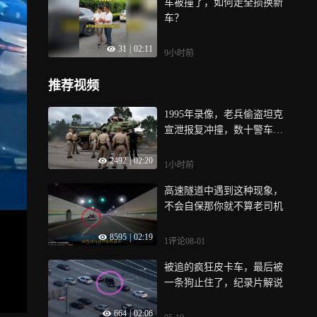
车被撞了，如何走全损换新
车？
31
|
02:11
9小时前
推荐视频
1995年录像，老兵偷盗坦克
宣泄报复冲撞，数十警车围
堵却无可奈何
2492
|
02:20
1小时前
高速隧道中遇到这种现象，
不会自保那你就不算老司机
8595
|
02:19
1评论
08-01
被追的疯狂皮卡车，最后被
一条狗止住了，纪录片解说
664
|
02:06