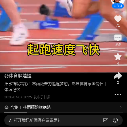
关注
71
评论
4
@
体育胖娃娃
2
汗水铸就精彩！林雨薇奋力追逐梦想，彰显体育家国情怀｜
体坛记忆
2026-07-07 10:25
发布于
甘肃
林雨薇跨栏绝杀
合集
打开
腾讯新闻客户端说两句