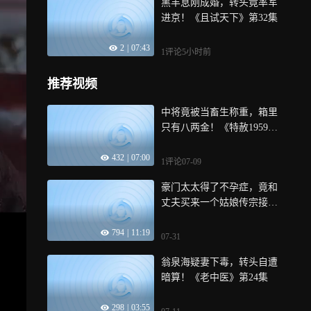
黑丰息刚成婚，转头竟率军
进京！《且试天下》第32集
2
|
07:43
1评论
5小时前
推荐视频
中将竟被当畜生称重，箱里
只有八两金！《特赦1959》
第2集
432
|
07:00
1评论
07-09
豪门太太得了不孕症，竟和
丈夫买来一个姑娘传宗接代|
风雨上海滩
794
|
11:19
07-31
翁泉海疑妻下毒，转头自遭
暗算！《老中医》第24集
298
|
03:55