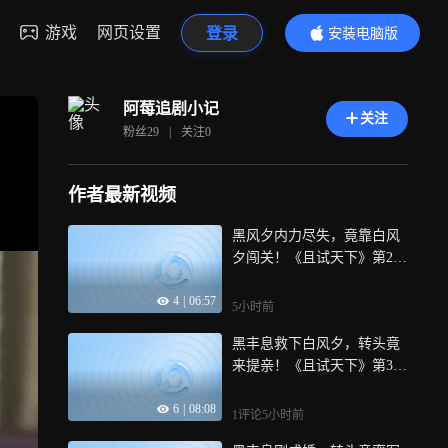
游戏
网页设置
登录
安装电脑版
内容更精彩
阿莓追剧小记
关注
粉丝
29
|
关注
0
作者最新视频
黑风夕内力尽失，竟靠白风
夕闯关！《且试天下》第24
集
4
|
06:57
5小时前
黑丰息救下白风夕，转头竟
来提亲！《且试天下》第31
集
6
|
08:08
1评论
5小时前