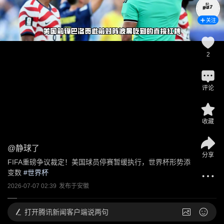
关注
2
评论
收藏
@
静球了
分享
FIFA重磅争议裁定！美国球员停赛暂缓执行，世界杯形势添
变数
 #
世界杯
2026-07-07 02:39
发布于
安徽
打开
腾讯新闻客户端说两句