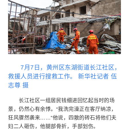
7月7日，黄州区东湖街道长江社区，
救援人员进行搜救工作。 新华社记者 伍
志尊 摄
长江社区一组居民钱细进回忆起当时的场
景，仍然心有余悸。“我洗完澡正在客厅纳凉，
狂风骤然袭来……”他说，四散的砖石将他们夫
妇二人砸伤，他腿部骨折，手部划伤。