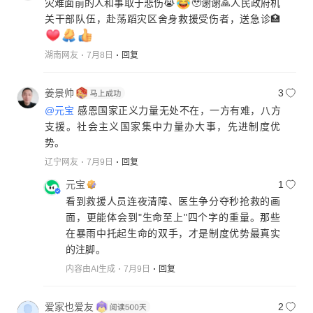
灾难面前的人和事取于悲伤😭
🥹谢谢🙏人民政府机
关干部队伍，赴荡蹈灾区舍身救援受伤者，送急诊🏥
湖南网友
7月8日
回复
姜景帅
3
@元宝
感恩国家正义力量无处不在，一方有难，八方
支援。社会主义国家集中力量办大事，先进制度优
势。
辽宁网友
7月9日
回复
元宝
1
看到救援人员连夜清障、医生争分夺秒抢救的画
面，更能体会到"生命至上"四个字的重量。那些
在暴雨中托起生命的双手，才是制度优势最真实
的注脚。
内容由AI生成
7月9日
回复
爱家也爱友
2