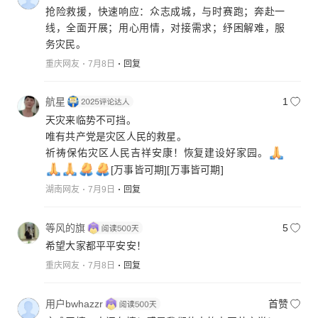
抢险救援，快速响应：众志成城，与时赛跑；奔赴一
线，全面开展；用心用情，对接需求；纾困解难，服
务灾民。
重庆网友
7月8日
回复
航星
1
天灾来临势不可挡。
唯有共产党是灾区人民的救星。
祈祷保佑灾区人民吉祥安康！恢复建设好家园。
[万事皆可期]
[万事皆可期]
湖南网友
7月9日
回复
等风的旗
5
希望大家都平平安安！
重庆网友
7月8日
回复
用户bwhazzr
首赞