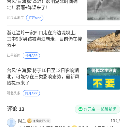
台风“白海豚”逼近！影响湖北时间确
定！暴雨+降温来了！
武汉本地宝
打开APP
浙江温岭一家四口走在海边堤坝上，
其中9岁男孩被海浪卷走，目前仍在搜
救中
红星新闻
打开APP
台风“白海豚”将于10日至12日影响湖
北，可能存在三类影响态势，最新风
险提示来了
湖北头条
打开APP
评论
13
@元宝 一起聊新闻
阿兰
13