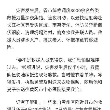
灾害发生后，省市统筹调度3000余名各类
救援力量深夜集结、连夜机动，以最快速度奔赴
长江社区等受灾区域。雨幕滂沱，消防员斩断倒
伏钢筋、清理坍塌建材，俯身搜救失联人员。救
援人员涉水入户，搀扶老人、怀抱孩童转移避
险。
“要不是救援人员来得快，我们恐怕很难撑
过去。”钱细进说，灾害发生后仅半小时，救援
队伍便陆续抵达现场施救。当时他衣着单薄，冻
得发抖，执勤民警及时送来衣物保暖，随后他和
妻子被送往黄冈市中心医院接受救治。
记者了解到，一些来自黄州区附近县市的救
援队伍于6日23时集结，7日凌晨1时左右便抵达