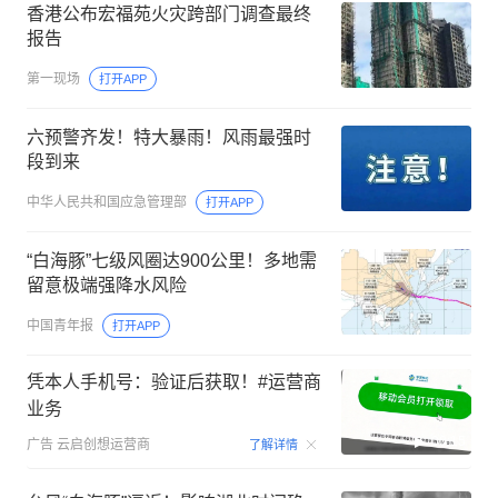
香港公布宏福苑火灾跨部门调查最终
报告
第一现场
打开APP
六预警齐发！特大暴雨！风雨最强时
段到来
中华人民共和国应急管理部
打开APP
“白海豚”七级风圈达900公里！多地需
留意极端强降水风险
中国青年报
打开APP
凭本人手机号：验证后获取！#运营商
业务
00:15
广告
云启创想运营商
了解详情