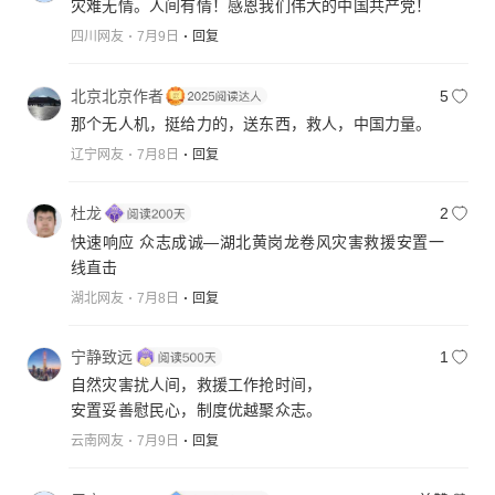
灾难无情。人间有情！感恩我们伟大的中国共产党！
四川网友
7月9日
回复
北京北京作者
5
那个无人机，挺给力的，送东西，救人，中国力量。
辽宁网友
7月8日
回复
杜龙
2
快速响应 众志成诚—湖北黄岗龙卷风灾害救援安置一
线直击
湖北网友
7月8日
回复
宁静致远
1
自然灾害扰人间，救援工作抢时间，
安置妥善慰民心，制度优越聚众志。
云南网友
7月9日
回复