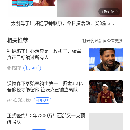
了解详情
太划算了！好健康骨胶原，今日搞活动，买3盒立减三位数！
相关推荐
打开腾讯新闻查看更多
别被骗了！乔治只是一枚棋子，绿军
真正目标瞒过所有人！
畅评篮球
打开APP
沃特森下家赔率骑士第一！掘金1.2亿
奢侈税才能留他 签沃克已铺垫离队
颜小白的篮球梦
打开APP
正式签约！3年7300万！西部又一支顶
级强队