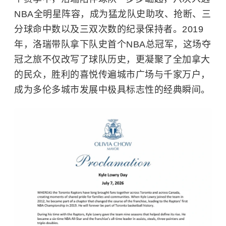
NBA全明星阵容，成为猛龙队史助攻、抢断、三
分球命中数以及三双次数的纪录保持者。2019
年，洛瑞带队拿下队史首个NBA总冠军，这场夺
冠之旅不仅改写了球队历史，更凝聚了全加拿大
的民众，胜利的喜悦传遍城市广场与千家万户，
成为多伦多城市发展中极具标志性的经典瞬间。