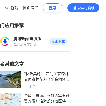
游戏
网页设置
登录
安装电脑版
内容更精彩
门应用推荐
腾讯新闻·电脑版
点击下载
全网热点早知道
者其他文章
“林听美好”，石门国家森林
公园森林花海音乐会精彩开
幕
-7小时前
台风、暴雨、强对流等五预
警齐发！沿海部分地区将有