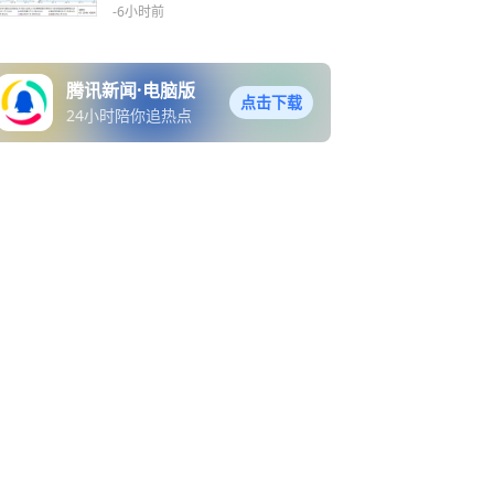
特大暴雨
-6小时前
腾讯新闻·电脑版
点击下载
24小时陪你追热点