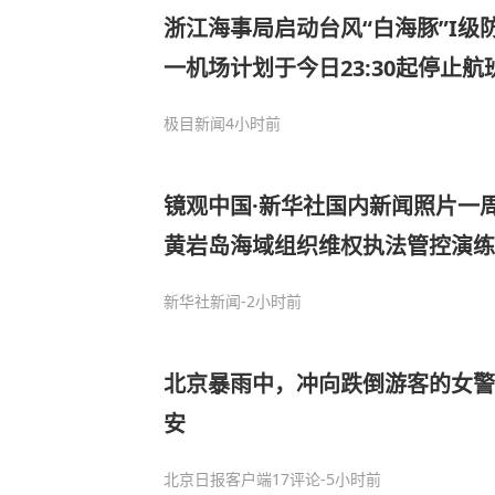
浙江海事局启动台风“白海豚”I级
一机场计划于今日23:30起停止
航班停止运行
极目新闻
4小时前
镜观中国·新华社国内新闻照片一
黄岩岛海域组织维权执法管控演练
新华社新闻
-2小时前
北京暴雨中，冲向跌倒游客的女警
安
北京日报客户端
17评论
-5小时前