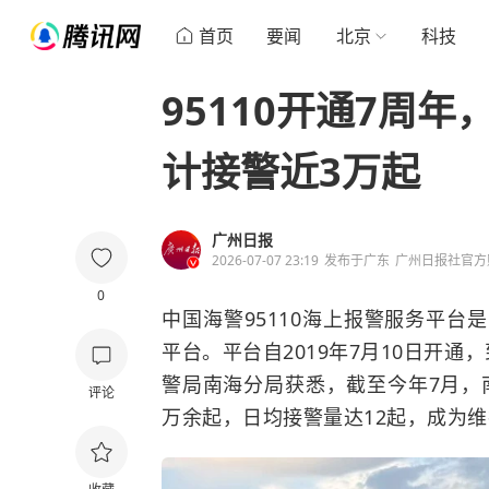
首页
要闻
北京
科技
95110开通7周
计接警近3万起
广州日报
2026-07-07 23:19
发布于
广东
广州日报社官方
0
中国海警95110海上报警服务平台
平台。平台自2019年7月10日开通
警局南海分局获悉，截至今年7月，南
评论
万余起，日均接警量达12起，成为