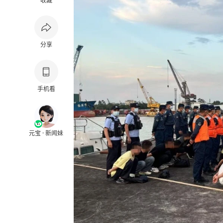
收藏
分享
手机看
元宝 · 新闻妹