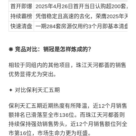
首开即爆
2025年4月26日首开当日认购超200套
持续霸榜
凭借稳定且高速的去化，荣膺2025年天
快速清盘
一期284套房源仅用约3个月即基本清盘
❋ 竞品对比：销冠是怎样炼成的？
相较于同组内的其他项目，珠江天河都荟的销售
优势显得尤为突出。
✦ 对比保利天汇五期
保利天汇五期近期热度有所降温，近12个月销售
额排名已滑落至全市136位。而珠江天河都荟则
持续保持强劲销售势头，近12个月销售额位列全
市第16位，市场生命力更为旺盛。