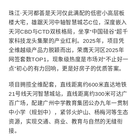
珠江·天河都荟是天河仅此满配的低密小高层板
楼大宅，雄踞天河中轴智慧城芯C位，深度嵌入
天河CBD与CTD双核格局，坐享“中国硅谷”超千
家科技龙头集聚的产业红利。2025年，项目凭
全维越级产品力脱颖而出，荣膺天河区2025年
网签套数TOP1，现象级热度是市场对“不止好一
点”初心的有力回响，更是好房子的优质答案。
项目拥揽全维配套，直线距离约600米直达地铁
21号线天河智慧城站，直线距离约300米可达广
百广场，配建广州中学教育集团公办九年一贯制
中小学（规划中），紧邻火炉山、杨梅河等生态
资源，实现交通、商业、教育与自然的无缝衔
接。