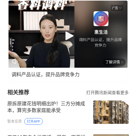
广告
了解详情
调料产品认证，提升品牌竞争力
相关推荐
打开腾讯新闻查看更多
原拆原建花钱明细出炉！三方分摊成
本，算完多数家庭能承受
智本论资
打开APP