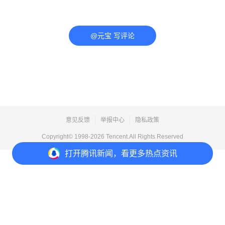
@元宝 写评论
意见反馈
举报中心
隐私政策
Copyright© 1998-
2026
Tencent.All Rights Reserved
打开
腾讯新闻，看更多热点资讯
打开
APP参与讨论
评论
点赞
收藏
分享