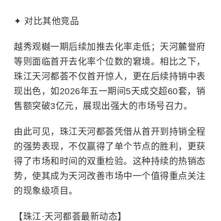
✦ 对比其他竞品
越秀观樾一期后续加推去化率走低；天河麓誉府
等则面临首开去化率个位数的窘境。相比之下，
珠江天河都荟不仅首开惊人，更在后续持销中表
现出色，如2026年五一期间5天成交超60套，销
售额突破3亿元，展现出强大的市场号召力。
由此可见，珠江天河都荟凭借从首开到持销全程
的强势表现，不仅赢得了单个节点的胜利，更获
得了市场和时间的双重检验。这种持续的热销态
势，使其成为天河改善市场中一个值得重点关注
的现象级项目。
【珠江·天河都荟最新动态】