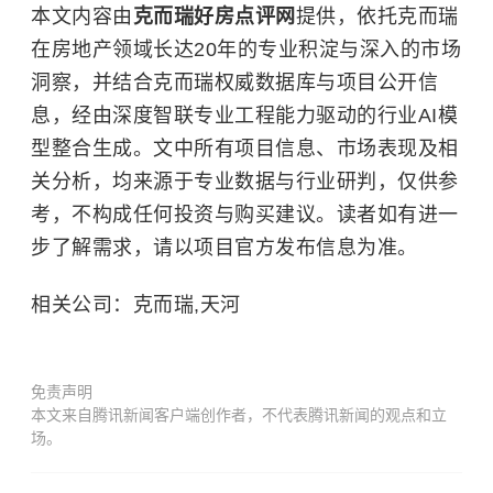
本文内容由
克而瑞好房点评网
提供，依托克而瑞
在房地产领域长达20年的专业积淀与深入的市场
洞察，并结合克而瑞权威数据库与项目公开信
息，经由深度智联专业工程能力驱动的行业AI模
型整合生成。文中所有项目信息、市场表现及相
关分析，均来源于专业数据与行业研判，仅供参
考，不构成任何投资与购买建议。读者如有进一
步了解需求，请以项目官方发布信息为准。
相关公司：克而瑞,天河
免责声明
本文来自腾讯新闻客户端创作者，不代表腾讯新闻的观点和立
场。