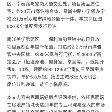
区，南泰路与宝岗大道交汇处，项目集品质住
宅、约20万㎡商业综合体、昌岗中路小学领办学
校及1万㎡双城市绿地公园于一体，学铁商医园
500米全维配套步行即达。
南洋美学示范区——保利海韵营销中心已开放。
项目复刻百年首府花园，打造约2.2万㎡南洋雅
奢中央园林、约80米宽首府门楼、约3000㎡高
定会所（恒温泳池、健身室、茶室等）。近期开
售9、10栋，建面约90-129㎡全南向三至四房热
销中，单价5.8万起。抢占主城改善入场机会，
席位分秒递减，恭迎亲临品鉴。
本文内容由克而瑞好房点评网提供，依托克而瑞
在房地产领域长达20年的专业积淀与深入的市场