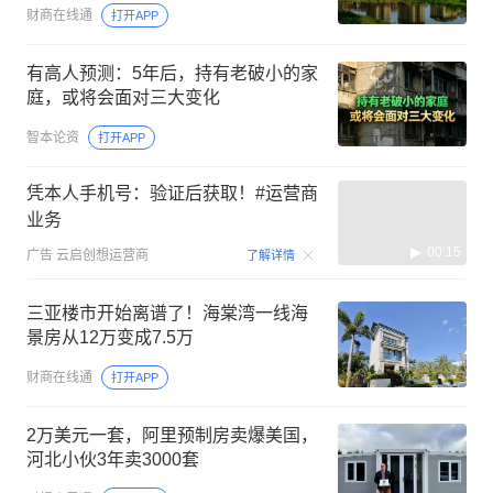
财商在线通
打开APP
有高人预测：5年后，持有老破小的家
庭，或将会面对三大变化
智本论资
打开APP
凭本人手机号：验证后获取！#运营商
业务
00:15
广告
云启创想运营商
了解详情
三亚楼市开始离谱了！海棠湾一线海
景房从12万变成7.5万
财商在线通
打开APP
2万美元一套，阿里预制房卖爆美国，
河北小伙3年卖3000套