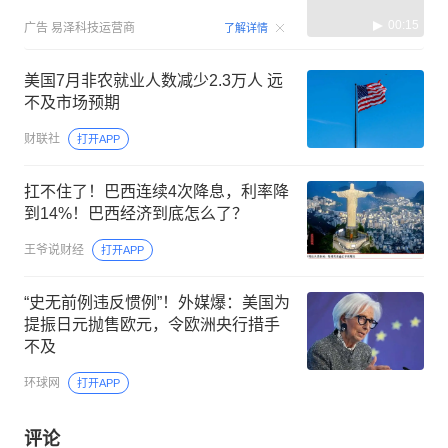
00:15
广告
易泽科技运营商
了解详情
美国7月非农就业人数减少2.3万人 远
不及市场预期
财联社
打开APP
扛不住了！巴西连续4次降息，利率降
到14%！巴西经济到底怎么了？
王爷说财经
打开APP
“史无前例违反惯例”！外媒爆：美国为
提振日元抛售欧元，令欧洲央行措手
不及
环球网
打开APP
评论