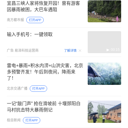
宜昌三峡人家将恢复开园！曾有游客
因暴雨被困，大巴车遇阻
南方都市报
打开APP
输入手机号：一键领取
00:15
广告
易泽科技运营商
了解详情
雷电+暴雨+积水内涝+山洪灾害，北京
多预警齐发！午后到夜间，降雨来
了！
北京交通广播
打开APP
一记“敲门声” 抢在滑坡前 十堰郧阳白
马村抗击特大暴雨侧记
极目新闻
打开APP