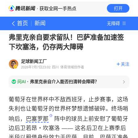
· 获取全网一手热点
打开
首页
新闻
无障碍
弗里克亲自要求留队！巴萨准备加速签
下坎塞洛，仍存两大障碍
足球新闻工厂
关注
2026年7月7日23:02
四川
体育领域创作者
问AI
·
弗里克亲自介入能否扫清转会障碍？
葡萄牙在世界杯中不敌西班牙，止步赛事，这场
失利也让葡萄牙的世界杯梦想遗憾破碎。终场哨
响后，
巴塞罗那
阵中的球员上前安慰了葡萄牙
边后卫若昂・坎塞洛 —— 这名后卫在上赛季后
半段以租借身份效力于巴萨。目前，巴萨正准备