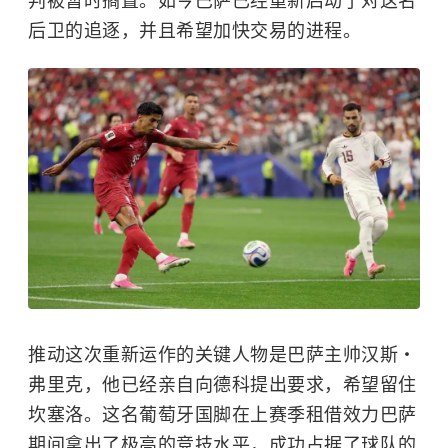
判被暂时搁置。如今巴萨已经重新启动了对这名
后卫的追逐，并且希望加快交易的进程。
推动这次重新运作的关键人物是巴萨主帅汉斯・
弗里克，他已经亲自向德科提出要求，希望留住
坎塞洛。这名葡萄牙国脚在上赛季租借效力巴萨
期间拿出了极高的竞技水平，成功占据了球队的