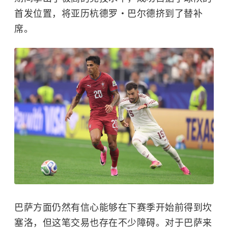
首发位置，将亚历杭德罗・巴尔德挤到了替补
席。
巴萨方面仍然有信心能够在下赛季开始前得到坎
塞洛，但这笔交易也存在不少障碍。对于巴萨来