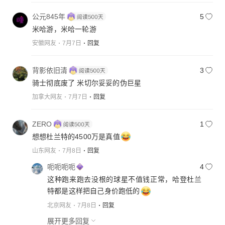
公元845年
5
米哈游，米哈一轮游
安徽网友
7月7日
回复
背影依旧清
3
骑士彻底废了 米切尔妥妥的伪巨星
加拿大网友
7月7日
回复
ZERO
1
想想杜兰特的4500万是真值
山东网友
7月8日
回复
呃呃呃呃
4
这种跑来跑去没根的球星不值钱正常，哈登杜兰
特都是这样把自己身价跑低的
北京网友
7月8日
回复
展开更多回复