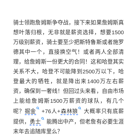
骑士领跑詹姆斯争夺战，接下来如果詹姆斯真
想叶落归根，无非就是薪资选择，想要1500
万级别薪资，骑士要至少把斯特鲁斯或者施罗
德其中一个，直接换空气！或者两人全部清
理，给詹姆斯一份更大的合同！这和哈登其实
关系不大，哈登不可能降到2500万以下，哈
登最大的牺牲，就是降出来1400万左右薪
资，确保到一奢线！但回过头来看，自由市场
上能给詹姆斯1500万薪资的球队，有几个
呢？
掘金
+76人+
森林狼
大概率只有底薪
提供，
勇士
能腾出中产，但老詹有必要生涯
末年去追随库里么？