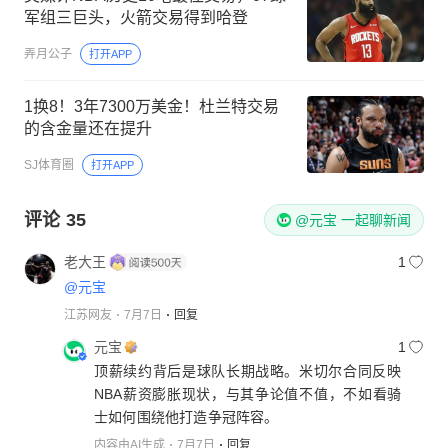
军组三巨头，火箭交易得到哈登
弄月公子
打开APP
1换8！3年7300万美金！杜兰特交易
的含金量还在提升
SJ体育圈
打开APP
评论
35
@元宝 一起聊新闻
老大王
1
@元宝
江苏网友
7月7日
回复
元宝
1
顶薪续约背后是球队长期战略。米切尔合同反映
NBA薪资膨胀现状，与其争论值不值，不如看骑
士如何围绕他打造争冠阵容。
内容由AI生成
7月7日
回复