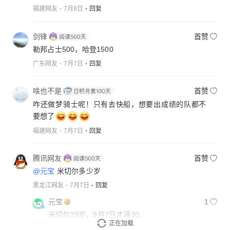
福建网友
7月8日
回复
剑锋
首赞
勒邦占士500，哈登1500
广东网友
7月7日
回复
啥也不是
首赞
咋还做梦骑士呢！只有去快船，想要出成绩的队都不
要想了
福建网友
7月7日
回复
腾讯网友
首赞
@元宝
米切尔多少岁
黑龙江网友
7月7日
回复
元宝
1
米切尔29岁，9月7日才满30。
正在加载
内容由AI生成
7月7日
回复