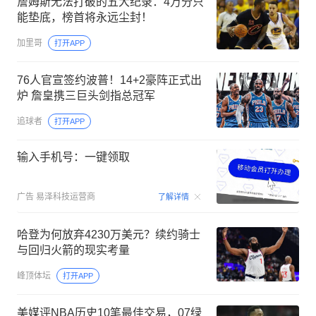
詹姆斯无法打破的五大纪录：4万分只
能垫底，榜首将永远尘封！
加里哥
打开APP
76人官宣签约波普！14+2豪阵正式出
炉 詹皇携三巨头剑指总冠军
追球者
打开APP
输入手机号：一键领取
00:15
广告
易泽科技运营商
了解详情
哈登为何放弃4230万美元？续约骑士
与回归火箭的现实考量
峰顶体坛
打开APP
美媒评NBA历史10笔最佳交易，07绿