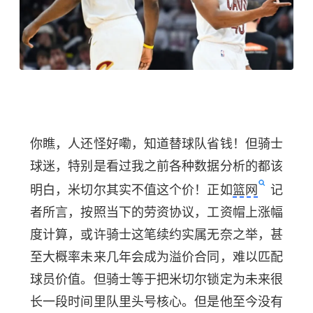
你瞧，人还怪好嘞，知道替球队省钱！但骑士
球迷，特别是看过我之前各种数据分析的都该
明白，米切尔其实不值这个价！正如
篮网
记
者所言，按照当下的劳资协议，工资帽上涨幅
度计算，或许骑士这笔续约实属无奈之举，甚
至大概率未来几年会成为溢价合同，难以匹配
球员价值。但骑士等于把米切尔锁定为未来很
长一段时间里队里头号核心。但是他至今没有