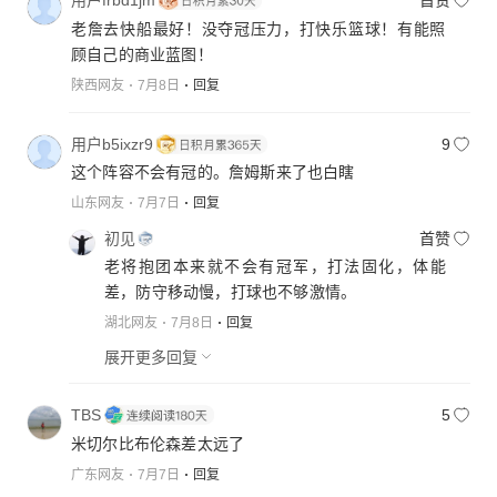
用户frbd1jm
首赞
老詹去快船最好！没夺冠压力，打快乐篮球！有能照
顾自己的商业蓝图！
陕西网友
7月8日
回复
用户b5ixzr9
9
这个阵容不会有冠的。詹姆斯来了也白瞎
山东网友
7月7日
回复
初见
首赞
老将抱团本来就不会有冠军，打法固化，体能
差，防守移动慢，打球也不够激情。
湖北网友
7月8日
回复
展开更多回复
TBS
5
米切尔比布伦森差太远了
广东网友
7月7日
回复