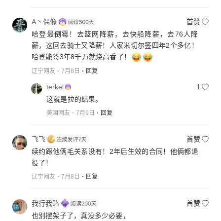
A丶偶像
首赞
哈登最倒霉！去篮网降薪，去快船降薪，去76人降
薪，这回去骑士又降薪！人家米切尔签四年2个多亿！
哈登能签3年8千万就烧高香了！
辽宁网友
7月8日
回复
terkel
1
这就是拉的结果。
美国网友
7月9日
回复
飞飞
首赞
续约跟他俩毛关系没有！2年后生效的合同！他俩都退
役了！
辽宁网友
7月8日
回复
我行我路
首赞
也别摆架子了，真没多少必要，