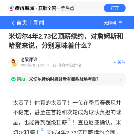
· 获取全网一手热点
打开
首页
新闻
无障碍
米切尔4年2.73亿顶薪续约，对詹姆斯和
哈登来说，分别意味着什么？
老梁评论
关注
2026年7月7日22:51
山东
体育领域创作者
问AI
·
米切尔续约时机背后有哪些战略考量？
太贵了！你真的太贵了！一位在季后赛表现并
不稳定，甚至在首轮和次轮成为球队负担的球
星，也能得到
超级顶薪
！查拉尼亚确认，米
切尔和
骑士
完成4年2.73亿顶薪续约合同，