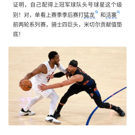
证明，自己配得上冠军球队头号球星这个级
别！对，单看上赛季季后赛打
猛龙
和
活塞
前两轮系列赛，骑士四巨头，米切尔贡献值垫
底！