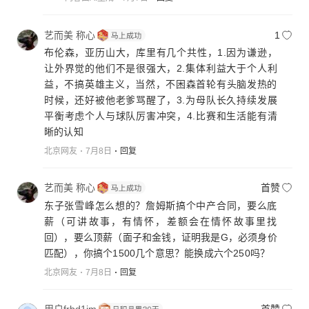
艺而美 称心
1
布伦森，亚历山大，库里有几个共性，1.因为谦逊，
让外界觉的他们不是很强大，2.集体利益大于个人利
益，不搞英雄主义，当然，不困森首轮有头脑发热的
时候，还好被他老爹骂醒了，3.为母队长久持续发展
平衡考虑个人与球队厉害冲突，4.比赛和生活能有清
晰的认知
北京网友
7月8日
回复
艺而美 称心
首赞
东子张雪峰怎么想的？詹姆斯搞个中产合同，要么底
薪（可讲故事，有情怀，差额会在情怀故事里找
回），要么顶薪（面子和金钱，证明我是G，必须身价
匹配），你搞个1500几个意思？能换成六个250吗？
北京网友
7月8日
回复