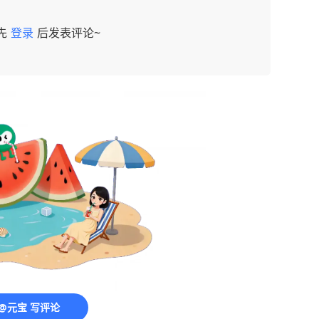
先
登录
后发表评论~
@元宝 写评论