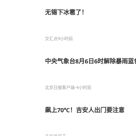
无锡下冰雹了！
交汇点
9小时前
中央气象台8月6日6时解除暴雨蓝
北京日报客户端
-4小时前
飙上70℃！吉安人出门要注意