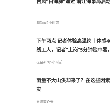
台风“白海豚”逼近 浙江海事局启
潮新闻
5小时前
下午两点 记者体验高温岗丨体感4
线工人，记者“上岗”5分钟险中
硬扛8小时
极目新闻
5小时前
雨量不大山洪却来了？在这些因素
灾
爱济南
昨天