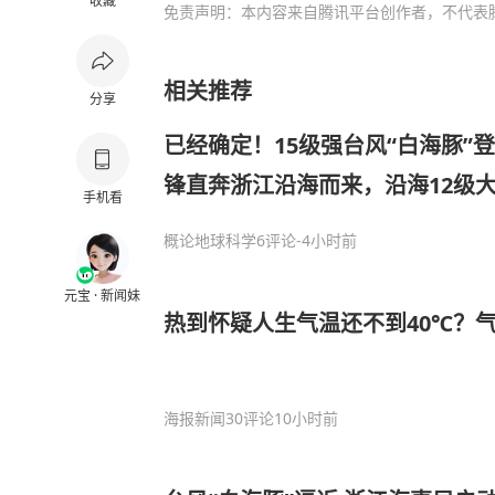
收藏
免责声明：本内容来自腾讯平台创作者，不代表
相关推荐
分享
已经确定！15级强台风“白海豚”
锋直奔浙江沿海而来，沿海12级
手机看
概论地球科学
6评论
-4小时前
元宝 · 新闻妹
热到怀疑人生气温还不到40℃？气
海报新闻
30评论
10小时前