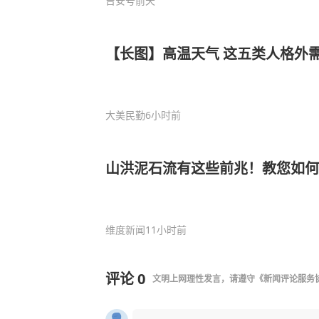
吉安号
前天
【长图】高温天气 这五类人格外
大美民勤
6小时前
山洪泥石流有这些前兆！教您如何
维度新闻
11小时前
评论
0
文明上网理性发言，请遵守
《新闻评论服务