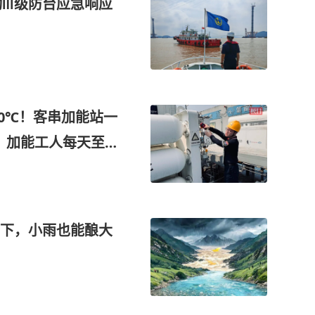
动Ⅲ级防台应急响应
0℃！客串加能站一
暑，加能工人每天至少
下，小雨也能酿大