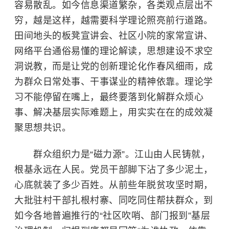
容易散乱。如今信息渠道繁杂，各类观点层出不
穷，越是这样，越需要科学理论照亮前行道路。
田间地头的板凳宣讲会、社区小院的家常宣讲、
网络平台通俗易懂的理论解读，思想建设不求空
洞说教，而是让党的创新理论化作春风细雨，成
为群众日常处事、干事谋业的精神依靠。理论学
习不能停留在嘴上，最终要落到化解群众烦心
事、解决基层实际难题上，用实实在在的成效凝
聚思想共识。
群众组织力是“磁力源”。江山由人民铸就，
根基永远在人民。党员干部脚下沾了多少泥土，
心底就装了多少百姓。从前些年脱贫攻坚时期，
大批驻村干部扎根村寨、同吃同住帮扶群众，到
如今各地普遍推行的“社区吹哨、部门报到”基层