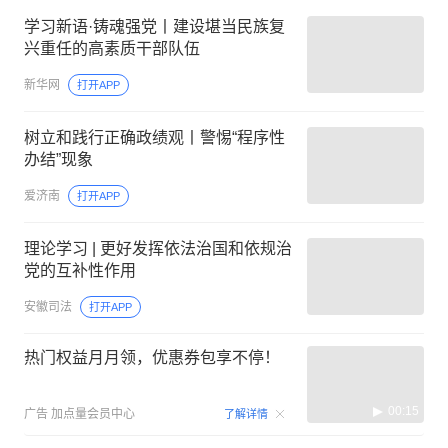
学习新语·铸魂强党丨建设堪当民族复
兴重任的高素质干部队伍
新华网
打开APP
树立和践行正确政绩观丨警惕“程序性
办结”现象
爱济南
打开APP
理论学习 | 更好发挥依法治国和依规治
党的互补性作用
安徽司法
打开APP
热门权益月月领，优惠券包享不停！
00:15
广告
加点量会员中心
了解详情