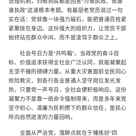
治理机制，归根到底都是回答“为谁执政、依靠
谁执政”这道根本考题。有基层老党员说过一句
实在话：党就像一块强力磁石，能把普通百姓紧
紧聚拢在身边。这份强大的组织力，让党员干部
始终站在群众中间，而不是凌驾于群众之上。
社会号召力是“共鸣箱”。当政党的奋斗目
标、价值追求获得全社会广泛认同，就能凝聚起
无坚不摧的磅礴力量。从重大灾害面前全民同心
抢险救灾，到各行各业普通人坚守岗位发光发
热，只要党一声号召，全社会便积极响应。这份
凝聚力不是靠一纸命令强制得来，而是多年来党
坚守初心、清廉为民积攒下的群众信任，是民心
所向自然迸发的力量回响。
全面从严治党，落脚点就在于锤炼好“四