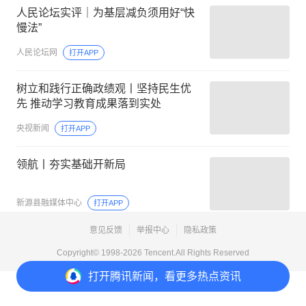
人民论坛实评｜为基层减负须用好“快
慢法”
人民论坛网
打开APP
树立和践行正确政绩观丨坚持民生优
先 推动学习教育成果落到实处
央视新闻
打开APP
领航丨夯实基础开新局
新源县融媒体中心
打开APP
意见反馈
举报中心
隐私政策
Copyright© 1998-
2026
Tencent.All Rights Reserved
打开
腾讯新闻，看更多热点资讯