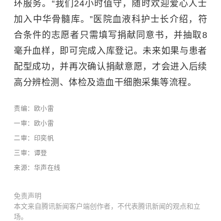
环服务。“我们24小时值守，随时欢迎爱心人士
加入
中华骨髓库
。”医院血液科护士长介绍，符
合条件的志愿者只需填写捐献同意书，并抽取8
毫升血样，即可完成入库登记。未来如果与患者
配型成功，并再次确认捐献意愿，才会进入后续
高分辨检测、体检及造血干细胞采集等流程。
责编：欧小雷
一审：欧小雷
二审：印奕帆
三审：谭登
来源：华声在线
免责声明
本文来自腾讯新闻客户端创作者，不代表腾讯新闻的观点和立
场。