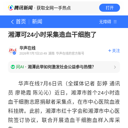
· 获取全网一手热点
打开
首页
新闻
无障碍
湘潭可24小时采集造血干细胞了
华声在线
关注
2026年7月7日10:49
湖南
华声在线的官方账号
问AI
·
湘潭此举如何激发社会公益参与热情？
华声在线7月6日讯（全媒体记者 彭婷 通讯
员 廖艳霞 陈沁沁）近日，湘潭市首个24小时造
血干细胞志愿捐献者采集点，在市中心医院血液
科挂牌。此前，湘潭市红十字会和湘潭市中心医
院签订协议，联合开展
造血干细胞
血样入库采