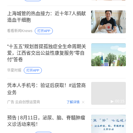
上海城管的热血接力：近十年7人捐献
造血干细胞
看看新闻Knews
打开APP
“十五五”规划首提孤独症全生命周期关
爱，江西省交出公益性康复服务“零自
付”答卷
华夏时报
打开APP
凭本人手机号：验证后获取！#运营商
业务
00:15
广告
云启创想运营商
了解详情
预告 | 8月11日，泌尿、脑、脊髓肿瘤
义诊活动来啦！