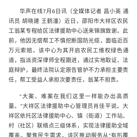
华声在线7月6日讯（全媒体记者 昌小英 通
讯员 胡晓建 王鹤潼）近日，邵阳市大祥区农民
工翁某专程给区法律援助中心送来锦旗致谢。此
前，他因无偿帮工不慎挖断国防光缆，面临近百
万元索赔。该中心为其开启农民工维权绿色通
道，指派资深律师全程跟进，通过实地取证、法
庭辩护，最终法院认定原告管护不力承担主要责
任，帮工受益人承担次要责任，翁某不担责。
“大案、难案在我们这里一样能办出高质
量。”大祥区法律援助中心管理员肖佳平说。大
祥区依托区法律援助中心、镇（街道）工作站、
村（社区）联络点三级体系，实现法律援助全域
覆盖。聚焦民生需求，该区推动服务从“有形覆