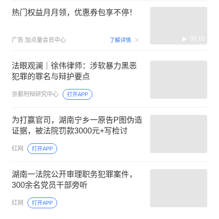
热门权益月月领，优惠券包享不停！
00:15
广告
加点量会员中心
了解详情
法眼观澜｜徐伟律师：涉软暴力黑恶
犯罪的罪名与辩护要点
京都刑辩研究中心
打开APP
为打赢官司，湖南宁乡一原告P图伪造
证据，被法院罚款3000元+写检讨
红网
打开APP
湖南一法院公开审理职务犯罪案件，
300余名党员干部旁听
红网
打开APP