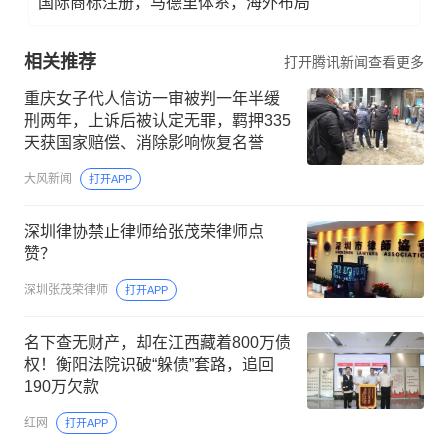
国际商标注册，马德里体系，海外布局
相关推荐
打开腾讯新闻查看更多
重庆女子代人信访一审被判一年半缓
刑两年，上诉后被认定无罪，羁押335
天获国家赔偿、消除影响恢复名誉
大风新闻
打开APP
深圳律协禁止律师给张茂荣律师点
赞？
深圳张茂荣律师
打开APP
名下查无财产，却在江西藏着800万债
权！衡阳法院识破“躲债”套路，追回
190万欠款
红网
打开APP