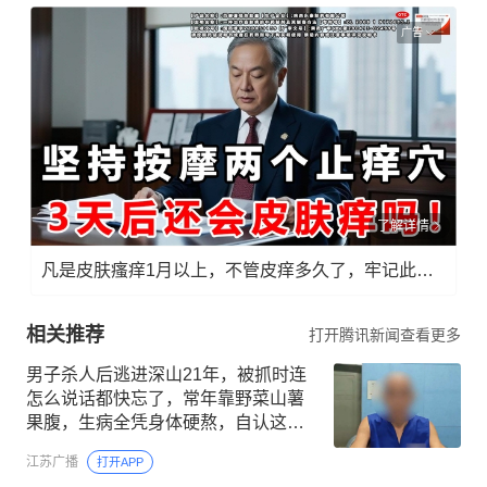
广告
了解详情
凡是皮肤瘙痒1月以上，不管皮痒多久了，牢记此法，快！准！狠！
相关推荐
打开腾讯新闻查看更多
男子杀人后逃进深山21年，被抓时连
怎么说话都快忘了，常年靠野菜山薯
果腹，生病全凭身体硬熬，自认这些
年“活得不像个人”
江苏广播
打开APP