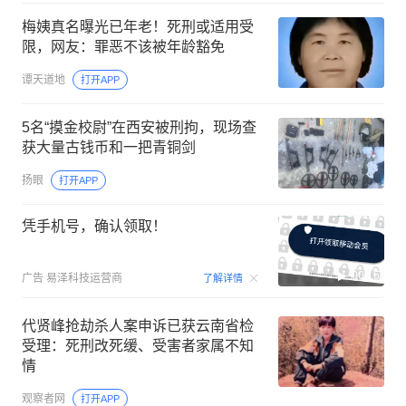
梅姨真名曝光已年老！死刑或适用受
限，网友：罪恶不该被年龄豁免
谭天道地
打开APP
5名“摸金校尉”在西安被刑拘，现场查
获大量古钱币和一把青铜剑
扬眼
打开APP
凭手机号，确认领取！
00:15
广告
易泽科技运营商
了解详情
代贤峰抢劫杀人案申诉已获云南省检
受理：死刑改死缓、受害者家属不知
情
观察者网
打开APP