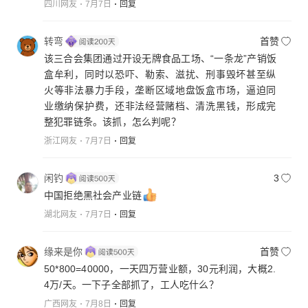
四川网友
7月7日
回复
转弯
首赞
该三合会集团通过开设无牌食品工场、“一条龙”产销饭
盒牟利，同时以恐吓、勒索、滋扰、刑事毁坏甚至纵
火等非法暴力手段，垄断区域地盘饭盒市场，逼迫同
业缴纳保护费，还非法经营赌档、清洗黑钱，形成完
整犯罪链条。该抓，怎么判呢？
浙江网友
7月7日
回复
闲钓
3
中国拒绝黑社会产业链
湖北网友
7月7日
回复
缘来是你
首赞
50*800=40000，一天四万营业额，30元利润，大概2.
4万/天。一下子全部抓了，工人吃什么？
广西网友
7月8日
回复