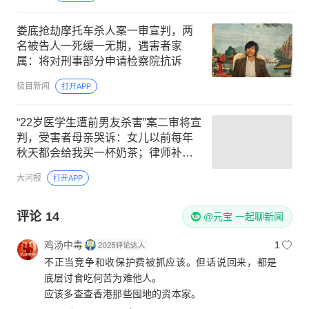
娄底抢劫摩托车杀人案一审宣判，两
名被告人一死缓一无期，遇害者家
属：将对刑事部分申请检察院抗诉
极目新闻
打开APP
“22岁医学生遭前男友杀害”案二审将宣
判，受害者母亲哭诉：女儿以前每年
秋天都会给我买一杯奶茶；律师补充
新证据佐证凶手主观恶性极大
大河报
打开APP
评论
14
@元宝 一起聊新闻
鸡汤中毒
1
不正当竞争和收保护费被抓应该。但话说回来，都是
底层讨食吃何苦为难他人。
应该多查查香港那些囤地的资本家。