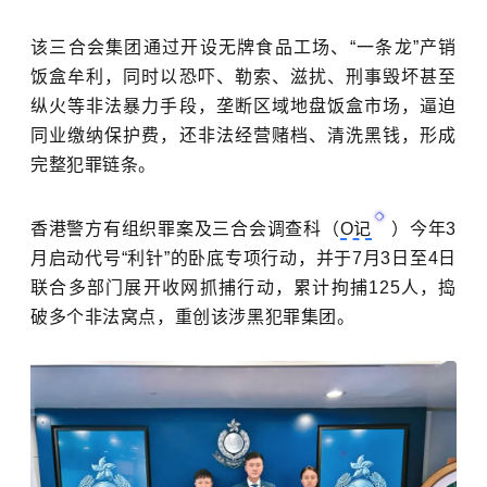
该三合会集团通过开设无牌食品工场、“一条龙”产销
饭盒牟利，同时以恐吓、勒索、滋扰、刑事毁坏甚至
纵火等非法暴力手段，垄断区域地盘饭盒市场，逼迫
同业缴纳保护费，还非法经营赌档、清洗黑钱，形成
完整犯罪链条。
香港警方有组织罪案及三合会调查科（
O记
）今年3
月启动代号“利针”的卧底专项行动，并于7月3日至4日
联合多部门展开收网抓捕行动，累计拘捕125人，捣
破多个非法窝点，重创该涉黑犯罪集团。