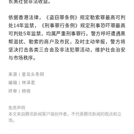
长黑社会非法收益。
依据香港法律，《盗窃罪条例》规定勒索罪最高可判
处14年监禁，《刑事罪行条例》规定刑事恐吓罪最高
可判处5年监禁，均属严重刑事罪行。警方呼吁遭遇黑
帮滋扰、勒索的商户及市民，及时主动举报，警方将
坚决打击各类三合会及非法犯罪活动，维护社会治安
与市场秩序。
来源 | 星岛头条网
编辑
| 林泽君
终审 | 杨晓
免责声明
本文来自腾讯新闻客户端创作者，不代表腾讯新闻的观点和立
场。