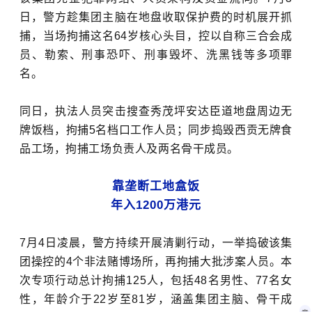
日，警方趁集团主脑在地盘收取保护费的时机展开抓
捕，当场拘捕这名64岁核心头目，控以自称三合会成
员、勒索、刑事恐吓、刑事毁坏、洗黑钱等多项罪
名。
同日，执法人员突击搜查秀茂坪安达臣道地盘周边无
牌饭档，拘捕5名档口工作人员；同步捣毁西贡无牌食
品工场，拘捕工场负责人及两名骨干成员。
靠垄断工地盒饭
年入1200万港元
7月4日凌晨，警方持续开展清剿行动，一举捣破该集
团操控的4个非法赌博场所，再拘捕大批涉案人员。本
次专项行动总计拘捕125人，包括48名男性、77名女
性，年龄介于22岁至81岁，涵盖集团主脑、骨干成