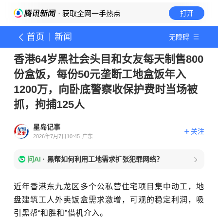
· 获取全网一手热点
打开
首页
新闻
无障碍
香港64岁黑社会头目和女友每天制售800
份盒饭，每份50元垄断工地盒饭年入
1200万，向卧底警察收保护费时当场被
抓，拘捕125人
星岛记事
关注
2026年7月7日10:45
广东
问AI
·
黑帮如何利用工地需求扩张犯罪网络？
近年香港东九龙区多个公私营住宅项目集中动工，地
盘建筑工人外卖饭盒需求激增，可观的稳定利润，吸
引黑帮“和胜和”借机介入。