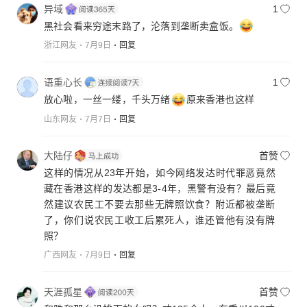
异域
1
黑社会看来穷途末路了，沦落到垄断卖盒饭。
浙江网友
7月9日
回复
语重心长
1
放心啦，一丝一缕，千头万绪
原来香港也这样
山东网友
7月7日
回复
大陆仔
首赞
这样的情况从23年开始，如今网络发达时代罪恶竟然
藏在香港这样的发达都是3-4年，黑警有没有？最后竟
然建议农民工不要去那些无牌照饮食？附近都被垄断
了，你们说农民工收工后累死人，谁还管他有没有牌
照？
广西网友
7月9日
回复
天涯孤星
首赞