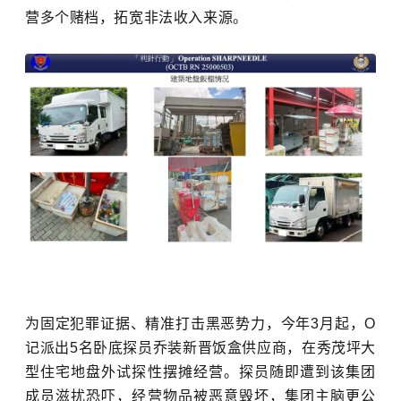
营多个赌档，拓宽非法收入来源。
为固定犯罪证据、精准打击黑恶势力，今年3月起，O
记派出5名卧底探员乔装新晋饭盒供应商，在秀茂坪大
型住宅地盘外试探性摆摊经营。探员随即遭到该集团
成员滋扰恐吓，经营物品被恶意毁坏，集团主脑更公