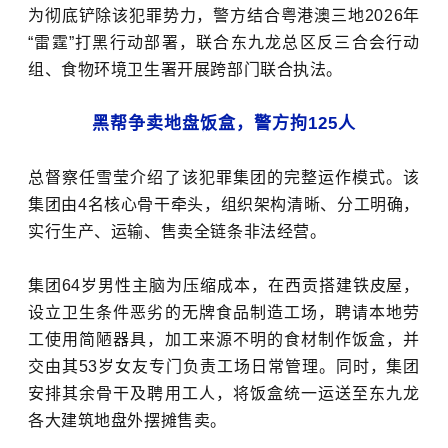
为彻底铲除该犯罪势力，警方结合粤港澳三地2026年
“雷霆”打黑行动部署，联合东九龙总区反三合会行动
组、食物环境卫生署开展跨部门联合执法。
黑帮争卖地盘饭盒，警方拘125人
总督察任雪莹介绍了该犯罪集团的完整运作模式。该
集团由4名核心骨干牵头，组织架构清晰、分工明确，
实行生产、运输、售卖全链条非法经营。
集团64岁男性主脑为压缩成本，在西贡搭建铁皮屋，
设立卫生条件恶劣的无牌食品制造工场，聘请本地劳
工使用简陋器具，加工来源不明的食材制作饭盒，并
交由其53岁女友专门负责工场日常管理。同时，集团
安排其余骨干及聘用工人，将饭盒统一运送至东九龙
各大建筑地盘外摆摊售卖。