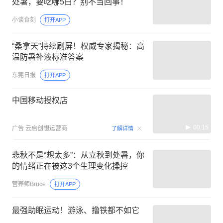
处暑，要吃哪5白？别不当回事！
小谈食刻
打开APP
“桑拿天”持续刷屏！权威专家揭秘：高
温防暑补液标准答案
东莞日报
打开APP
中国移动授权店
00:15
广告
云启创想运营商
了解详情
悲秋不是“想太多”：从立秋到处暑，你
的情绪正在被这3个生理变化操控
营养师Bruce
打开APP
最强助眠运动！游泳、撸铁都不如它