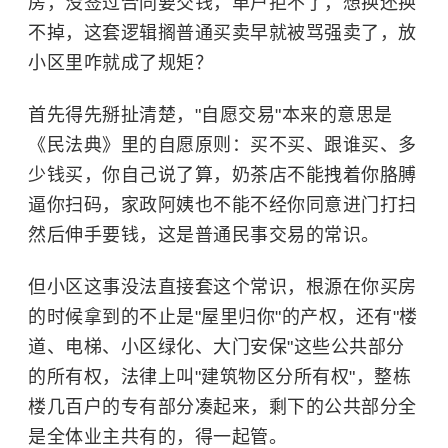
房，没签过合同要交钱，单户拒不了，想换还换
不掉，这套逻辑搁普通买卖早就被骂强卖了，放
小区里咋就成了规矩？
首先得先掰扯清楚，"自愿交易"本来的意思是
《民法典》里的自愿原则：买不买、跟谁买、多
少钱买，你自己说了算，奶茶店不能拽着你胳膊
逼你扫码，家政阿姨也不能不经你同意进门打扫
然后伸手要钱，这是普通民事交易的常识。
但小区这事没法直接套这个常识，根源在你买房
的时候拿到的不止是"屋里归你"的产权，还有"楼
道、电梯、小区绿化、大门安保"这些公共部分
的所有权，法律上叫"建筑物区分所有权"，整栋
楼几百户的专有部分凑起来，剩下的公共部分全
是全体业主共有的，得一起管。