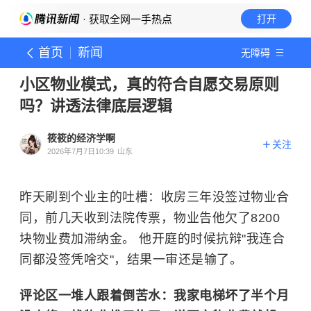
· 获取全网一手热点
打开
首页
新闻
无障碍
小区物业模式，真的符合自愿交易原则
吗？讲透法律底层逻辑
筱筱的经济学啊
关注
2026年7月7日10:39
山东
昨天刷到个业主的吐槽：收房三年没签过物业合
同，前几天收到法院传票，物业告他欠了8200
块物业费加滞纳金。 他开庭的时候抗辩"我连合
同都没签凭啥交"，结果一审还是输了。
评论区一堆人跟着倒苦水：我家电梯坏了半个月