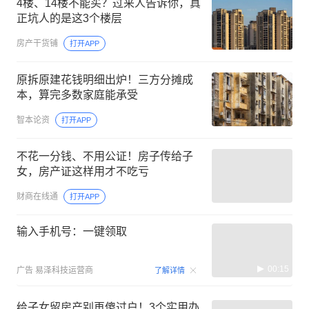
4楼、14楼不能买？过来人告诉你，真
正坑人的是这3个楼层
房产干货铺
打开APP
原拆原建花钱明细出炉！三方分摊成
本，算完多数家庭能承受
智本论资
打开APP
不花一分钱、不用公证！房子传给子
女，房产证这样用才不吃亏
财商在线通
打开APP
输入手机号：一键领取
00:15
广告
易泽科技运营商
了解详情
给子女留房产别再傻过户！3个实用办