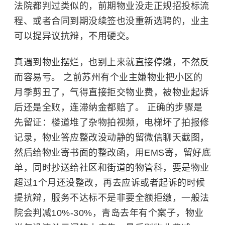
法院都判过类似的，前期物业没走正规招投标流
程、或者合同到期没续签也没重新选聘的，业主
可以提异议抗辩，不用硬交。
真遇到物业摆烂，也别上来就直接停缴，不然反
而容易亏。 之前苏州有个业主嫌物业把小区的
月季剪丑了，气得直接拒交物业费，被物业起诉
后还是全败，连
滞纳金
都赔了。 正确的步骤是
先留证：楼道堆了杂物拍视频，电梯坏了拍报修
记录，物业答应整改没动静的留微信聊天截图，
然后给物业寄书面的整改函，用EMS寄，留好底
单，同时抄送给社区和街道的物管科，要是物业
超过1个月还没整改，再去应诉或者起诉的时候
提抗辩，服务不达标不是非要全额拒缴，一般法
院会判减10%-30%，青岛去年有个案子，物业