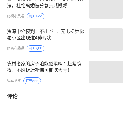
法，杜绝离婚被分割亲戚觊觎
财视小灵通
打开APP
资深中介预判：不出7年，无电梯步梯
老小区出现这4种现状
财商在线通
打开APP
农村老家的房子咱能继承吗？赶紧确
权，不然拆迁补偿可能吃大亏！
智本论资
打开APP
评论