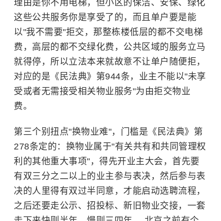
理由是你不用电梯，但小区的保洁、安保、绿化
这些公共服务你是享受了的，而且单户要是能
以"我不需要"拒交，那整栋楼低层的都不交电梯
费，高层的都不交绿化费，公共区域的服务立马
就得停，所以立法本来就故意不让单户随便拒，
对应的是《民法典》第944条，业主不能以"未享
受或者无需接受相关物业服务"为由拒交物业
费。
第三个别扭点"换物业难"，门槛是《民法典》第
278条定的：换物业属于"有关共有和共同管理权
利的其他重大事项"，得先开业主大会，首先要
有双三分之二以上的业主参与表决，然后参与表
决的人里得有双过半同意，才能启动选聘流程，
之后还要走公示、招投标、新旧物业交接，一套
走下来快则半年，慢则三四年。 北京之前有个