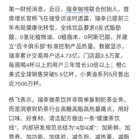
第一财经消息，近日，
瑞幸咖啡
联合创始人、首
席增长官杨飞在接受访谈时透露，瑞幸已提前三
年布局健康化转型，全线饮品要求0反式脂肪
酸、0氢化植物油、0植脂末、0阿斯巴甜，并建
立”百卡俱乐部"标准控制产品热量。数据显示，
瑞幸累计交易用户达4.73亿，门店超3.5万家，
每周喝4杯以上的用户三年增长10倍以上；橙C
美式全球销售突破5.5亿杯，小黄油系列5月售出
近7000万杯。
杨飞表示，瑞幸做茶饮并非简单复制奶茶业务，
而是洞察到奶茶行业高糖高脂高热量痛点，用好
口味、好食材、清洁配方做出一条”健康茶饮
线”，内部研发规范总结为“4加4减”：加新鲜、加
营养、加功能、加体验，减负担、减热量、减脂