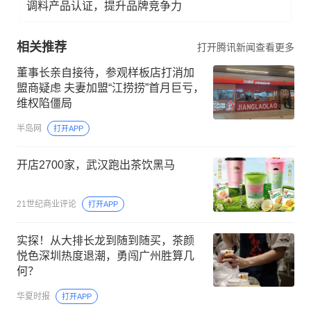
调料产品认证，提升品牌竞争力
相关推荐
打开腾讯新闻查看更多
董事长亲自接待，参观样板店打消加
盟商疑虑 夫妻加盟“江捞捞”首月巨亏，
维权陷僵局
半岛网
打开APP
开店2700家，武汉跑出茶饮黑马
21世纪商业评论
打开APP
实探！从大排长龙到随到随买，茶颜
悦色深圳热度退潮，勇闯广州胜算几
何？
华夏时报
打开APP