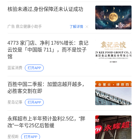
核验未通过,身份保障还未认证成功
00:08
广告
鼎立健康小助手
了解详情
4773 家门店、净利 176%增长：袁记
云饺是「中国版 711」，而不是饺子
馆
蓝鲨消费
打开APP
百胜中国二季报：加盟店越开越多，
必胜客交割在即
星岛记事
打开APP
永辉超市上半年预计盈利2.5亿，“胖
改”一年亏25亿后暂缓
星视距
打开APP