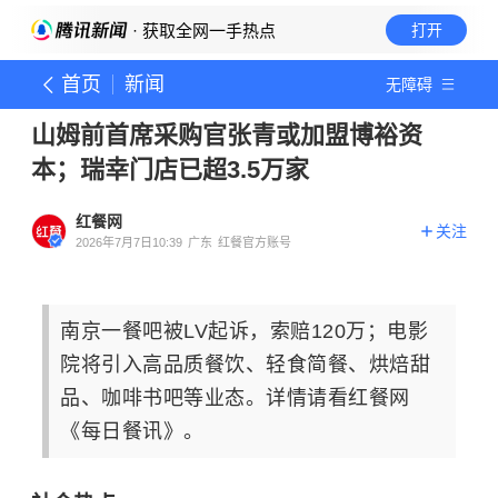
· 获取全网一手热点
打开
首页
新闻
无障碍
山姆前首席采购官张青或加盟博裕资
本；瑞幸门店已超3.5万家
红餐网
关注
2026年7月7日10:39
广东
红餐官方账号
南京一餐吧被LV起诉，索赔120万；电影
院将引入高品质餐饮、轻食简餐、烘焙甜
品、咖啡书吧等业态。详情请看红餐网
《每日餐讯》。