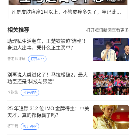
凡是皮肤瘙痒1月以上，不管皮痒多久了，牢记此法，快！准！狠！
相关推荐
打开腾讯新闻查看更多
助理私生活翻车，王楚钦被迫“连坐”！
身边人出事，凭什么正主买单？
曹老师评球
打开APP
别再说人类进化了！马拉松破2，最大
功臣还是“科技与狠活”
李砍柴
打开APP
25 年追踪 312 位 IMO 金牌得主：中美
天才，真的都稳赢了吗？
将军箭
打开APP