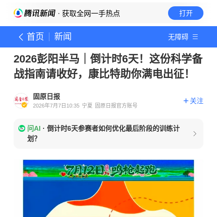
· 获取全网一手热点
打开
首页
新闻
无障碍
2026彭阳半马｜倒计时6天！这份科学备
战指南请收好，康比特助你满电出征！
固原日报
关注
2026年7月7日10:35
宁夏
固原日报官方账号
问AI
·
倒计时6天参赛者如何优化最后阶段的训练计
划？