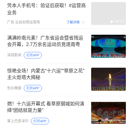
凭本人手机号：验证后获取！#运营商
业务
00:15
广告
云启创想运营商
了解详情
满满岭南元素！广东省运会暨省残运
会开幕，2.7万余名运动员竞逐南粤
深视新闻
打开APP
惊艳全场！内蒙古“十六运”“草原之花”
主火炬塔大揭秘
包头晚报
打开APP
燃！十六运开幕式 看草原钢城如何演
绎“团结就是力量”
掌上巴彦淖尔
打开APP