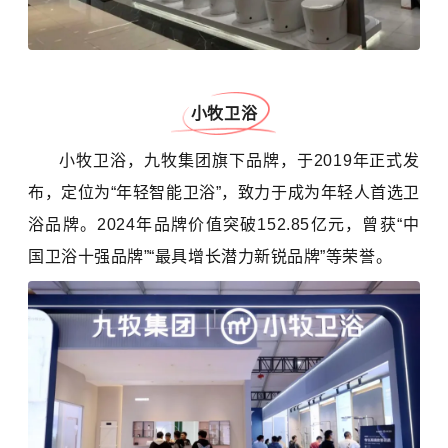
小牧卫浴
小牧卫浴，九牧集团旗下品牌，于2019年正式发
布，定位为“年轻智
能卫浴”，致力于成为年轻人首选卫
浴品牌。
2024年品牌价值突破152.85亿元，曾获“中
国卫浴十强品牌”“最具增长潜力新锐品牌”等荣誉。