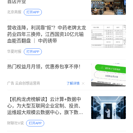
首店开业
北京商报
打开APP
营收连降，利润靠“抠”？中药老牌太龙
药业四年三换帅，江西国资10亿元输
血能否翻盘 ｜ 中药锈带
华夏时报
打开APP
热门权益月月领，优惠券包享不停！
00:15
广告
云启创想运营商
了解详情
【机构龙虎榜解读】云计算+数据中
心，为大型互联网企业定制、投资、
运维超大规模云数据中心，旗下数据
中心位于全国一体化算力网络枢纽节
财联社V说
打开APP
点“双节点”城市，深度受益“东数西算”
工程，机构大额净买入这家公司