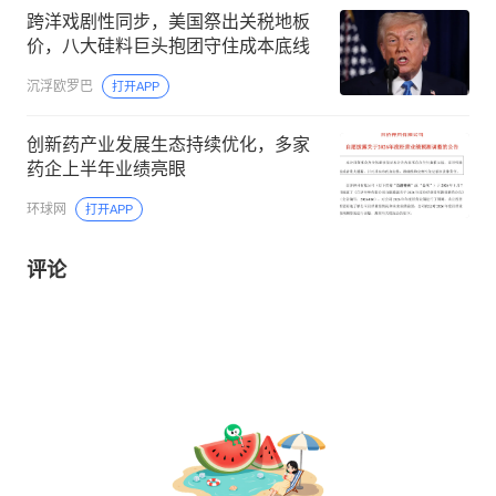
跨洋戏剧性同步，美国祭出关税地板
价，八大硅料巨头抱团守住成本底线
沉浮欧罗巴
打开APP
创新药产业发展生态持续优化，多家
药企上半年业绩亮眼
环球网
打开APP
评论