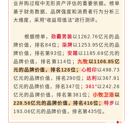
业并购过程中无形资产评估的重要依据。榜单
基于财务数据、品牌强度和消费者行为分析三
大维度，采用“收益现值法”进行测评。
根据榜单，
劲霸男装
以1262.76亿元的品
牌价值，排名84位；
柒牌
以1253.95亿元的品
牌价值，排名第93位；
安踏
以1185.69亿元的
品牌价值，排名第114位；
九牧
以1106.85亿
元的品牌价值，排名128位；
心相印
以498.73
亿元的品牌价值，排名290位；
达利
以367.91
亿元的品牌价值，排名347位；
361°
以242.26
亿元的品牌价值，排名第381位；
小牧卫浴
以
228.56亿元的品牌价值，排名416位；
特步
以
193.06亿元的品牌价值，排名第435位。